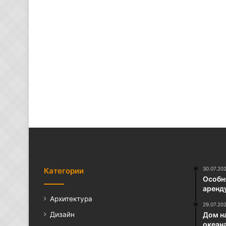
30.07.20
Категории
Особня
аренд
Архитектура
29.07.20
Дизайн
Дом н
океан