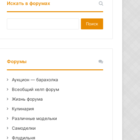
Искать в форумах
Форумы
Аукцион — барахолка
Всеобщий хелп форум
Жизнь форума
Кулинария
Различные модельки
Самоделки
Флудильня