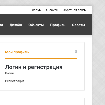
Форум
О сайте
Обратная связь
ра
Дизайн
Объекты
Профиль
Советы
Мой профиль
Логин и регистрация
Войти
Регистрация