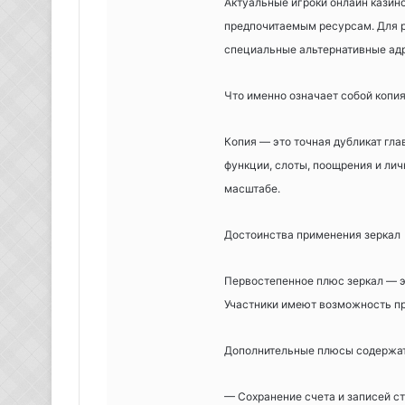
Актуальные игроки онлайн казин
предпочитаемым ресурсам. Для 
специальные альтернативные адре
Что именно означает собой копия
Копия — это точная дубликат гла
функции, слоты, поощрения и ли
масштабе.
Достоинства применения зеркал
Первостепенное плюс зеркал — э
Участники имеют возможность пр
Дополнительные плюсы содержат
— Сохранение счета и записей с