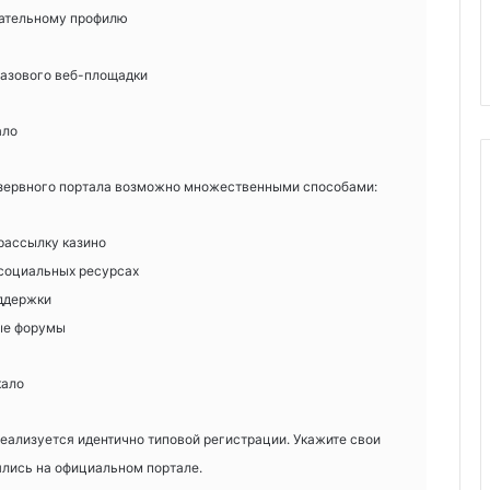
кательному профилю
азового веб-площадки
ало
езервного портала возможно множественными способами:
 рассылку казино
 социальных ресурсах
оддержки
ые форумы
кало
еализуется идентично типовой регистрации. Укажите свои
ялись на официальном портале.