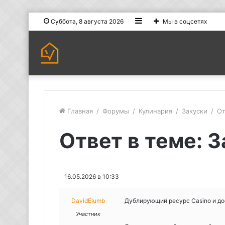
Sidebar
Суббота, 8 августа 2026
Мы в соцсетях
Главная
/
Форумы
/
Кулинария
/
Закуски
/
От
Ответ в теме: 
16.05.2026 в 10:33
DavidElumb
Дублирующий ресурс Casino и до
Участник