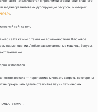
ино часто наталкиваются с проблемой ограничения главного
той задачи организованы дублирующие ресурсы, о которых
РёРЅРѕ
.
нативный сайт казино
авного сайта казино с таким же возможностями. Ключевое
евом наименовании. Любые развлекательные машины, бонусы,
вают такими же.
ервных порталов
ачество зеркала — перспектива миновать запреты со стороны
т не прекращать делать ставки без пауз и технических
предоставляют: