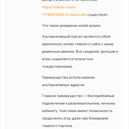
https://vulkan-russia-
1778567939213.clients.site
существует.
Что такое резервная копия казино
Альтернативный портал является собой
идентичную копию главного сайта с иным
доменным именем. Все сведения, функции и
игры сохраняются полностью
тождественными.
Преимущества использования
альтернативных адресов
Главное преимущество — бесперебойный
подключение к развлекательному личному
кабинету. Участники имеют возможность
продолжить игру даже при блокировке
главного портала.