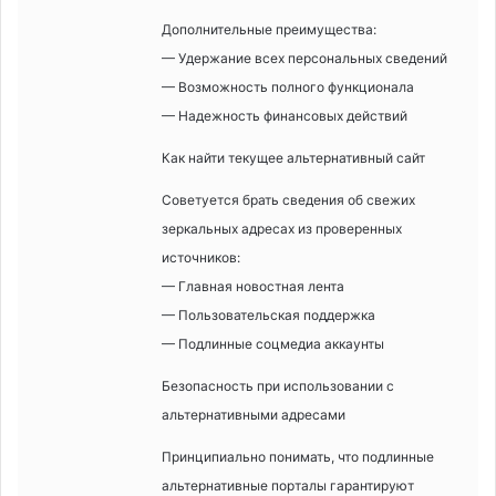
Дополнительные преимущества:
— Удержание всех персональных сведений
— Возможность полного функционала
— Надежность финансовых действий
Как найти текущее альтернативный сайт
Советуется брать сведения об свежих
зеркальных адресах из проверенных
источников:
— Главная новостная лента
— Пользовательская поддержка
— Подлинные соцмедиа аккаунты
Безопасность при использовании с
альтернативными адресами
Принципиально понимать, что подлинные
альтернативные порталы гарантируют