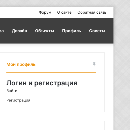
Форум
О сайте
Обратная связь
ра
Дизайн
Объекты
Профиль
Советы
Мой профиль
Логин и регистрация
Войти
Регистрация