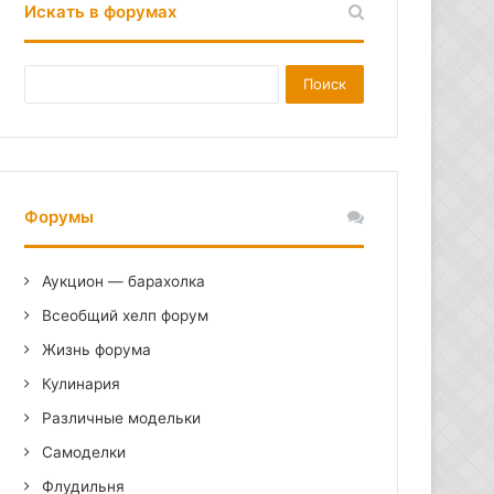
Искать в форумах
Форумы
Аукцион — барахолка
Всеобщий хелп форум
Жизнь форума
Кулинария
Различные модельки
Самоделки
Флудильня