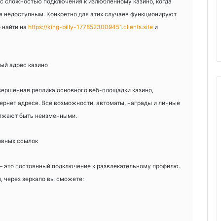
с сложностью подключения к излюбленному казино, когда
 недоступным. Конкретно для этих случаев функционируют
 найти на
https://king-billy-1778523009451.clients.site
и
ный адрес казино
вершенная реплика основного веб-площадки казино,
ернет адресе. Все возможности, автоматы, награды и личные
лжают быть неизменными.
рвных ссылок
 это постоянный подключение к развлекательному профилю.
, через зеркало вы сможете: