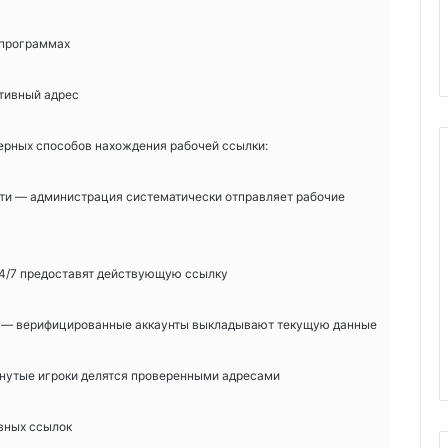
 программах
тивный адрес
ерных способов нахождения рабочей ссылки:
сти — администрация систематически отправляет рабочие
24/7 предоставят действующую ссылку
 — верифицированные аккаунты выкладывают текущую данные
нутые игроки делятся проверенными адресами
вных ссылок