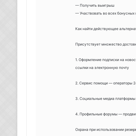
— Получить выигрыш
— Участвовать во всех бонусных
Как найти действующее альтерна
Присутствует множество достов
1. Оформление подписки на ново
ссылки на электронную почту
2. Сервис помощи — операторы 
3. Социальные медиа платформы
4. Профильные форумы — продви
Охрана при использовании резер