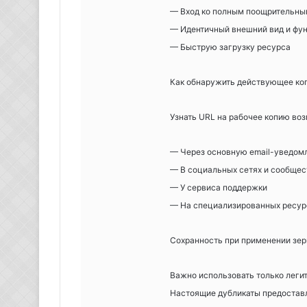
— Вход ко полным поощрительн
— Идентичный внешний вид и фу
— Быструю загрузку ресурса
Как обнаружить действующее ко
Узнать URL на рабочее копию во
— Через основную email-уведом
— В социальных сетях и сообщес
— У сервиса поддержки
— На специализированных ресур
Сохранность при применении зер
Важно использовать только леги
Настоящие дубликаты предоставл