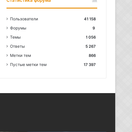
Статистика форума
Пользователи
41 158
Форумы
9
Темы
1 056
Ответы
5 267
Метки тем
866
Пустые метки тем
17 397