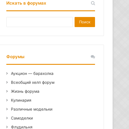
Искать в форумах
Форумы
Аукцион — барахолка
Всеобщий хелп форум
Жизнь форума
Кулинария
Различные модельки
Самоделки
Флудильня