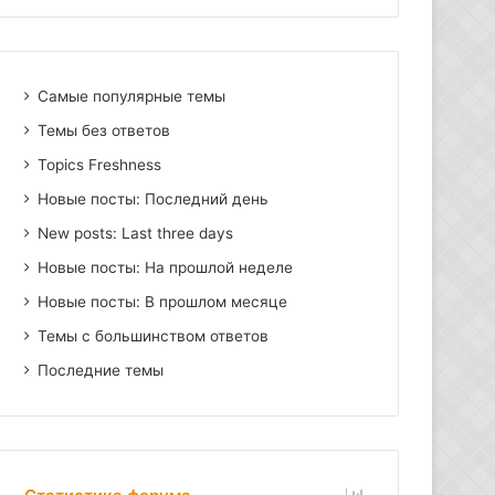
Самые популярные темы
Темы без ответов
Topics Freshness
Новые посты: Последний день
New posts: Last three days
Новые посты: На прошлой неделе
Новые посты: В прошлом месяце
Темы с большинством ответов
Последние темы