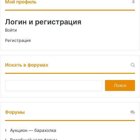
Мой профиль
Логин и регистрация
Войти
Регистрация
Искать в форумах
Форумы
Аукцион — барахолка