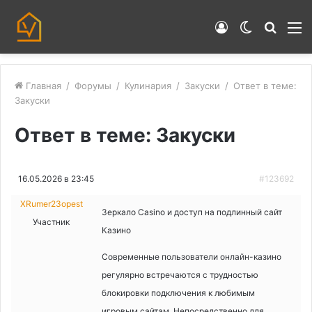
Войти
Switch
Искат
М
skin
Главная
/
Форумы
/
Кулинария
/
Закуски
/
Ответ в теме:
Закуски
Ответ в теме: Закуски
16.05.2026 в 23:45
#123692
XRumer23opest
Зеркало Casino и доступ на подлинный сайт
Участник
Казино
Современные пользователи онлайн-казино
регулярно встречаются с трудностью
блокировки подключения к любимым
игровым сайтам. Непосредственно для