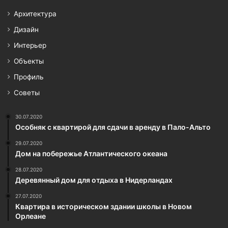
Архитектура
Дизайн
Интерьер
Объекты
Профиль
Советы
30.07.2020
Особняк с квартирой для сдачи в аренду в Пало-Альто
29.07.2020
Дом на побережье Атлантического океана
28.07.2020
Деревянный дом для отдыха в Нидерландах
27.07.2020
Квартира в историческом здании школы в Новом
Орлеане