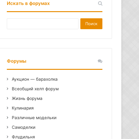
Искать в форумах
Форумы
Аукцион — барахолка
Всеобщий хелп форум
Жизнь форума
Кулинария
Различные модельки
Самоделки
Флудильня