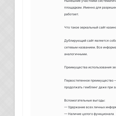
Нынешние участники систематич
площадкам. Именно для разреше
работает.
Что такое зеркальный сайт казин
Дублирующий сайт является соб
сетевым названием. Все информ
аналогичными.
Преимущества использования зе
Первостепенное преимущество —
продолжать гемблинг даже при з
Вспомогательные выгоды:
— Удержание всех личных инфор
— Наличие целого функционала