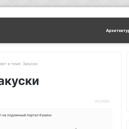
Архитекту
вет в теме: Закуски
Закуски
#123695
п на подлинный портал Казино