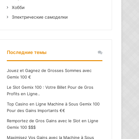
Хобби
Электрические самоделки
Последние темы
Jouez et Gagnez de Grosses Sommes avec
Gemix 100 €
Le Slot Gemix 100 : Votre Billet Pour de Gros
Profits en Ligne..
Top Casino en Ligne Machine à Sous Gemix 100
Pour des Gains Importants €€
Remportez de Gros Gains avec le Slot en Ligne
Gemix 100 $$$
Maximisez Vos Gains avec la Machine à Sous