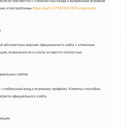
ески встречаются с сложностью входа к выбранным игровым
ния этой проблемы
https://surf-1777970037679.clients.site
о
ой абсолютную версию официального сайта с отличным
ация, возможности и слоты остаются полностью
ркальных сайтов
 стабильный вход к игровому профилю. Клиенты способны
апрете официального сайта.
мации