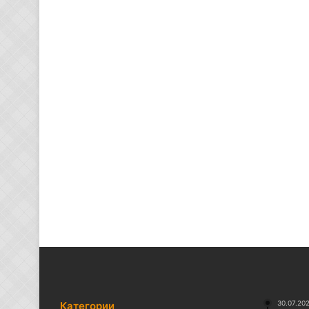
30.07.20
Категории