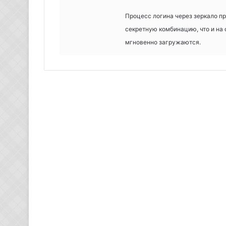
Процесс логина через зеркало п
секретную комбинацию, что и на
мгновенно загружаются.