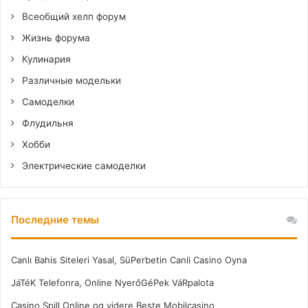
Всеобщий хелп форум
Жизнь форума
Кулинария
Различные модельки
Самоделки
Флудильня
Хобби
Электрические самоделки
Последние темы
Canlı Bahis Siteleri Yasal, SüPerbetin Canli Casino Oyna
JáTéK Telefonra, Online NyerőGéPek VáRpalota
Casino Spill Online og videre Beste Mobilcasino