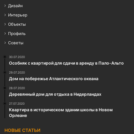
Дизайн
Интерьер
Объекты
Профиль
Советы
30.07.2020
Особняк с квартирой для сдачи в аренду в Пало-Альто
29.07.2020
Дом на побережье Атлантического океана
28.07.2020
Деревянный дом для отдыха в Нидерландах
27.07.2020
Квартира в историческом здании школы в Новом
Орлеане
НОВЫЕ СТАТЬИ