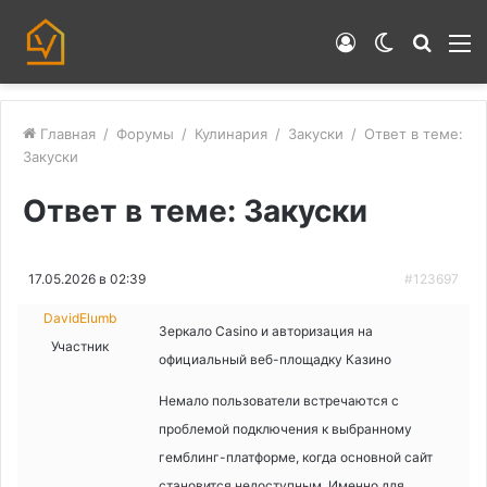
Войти
Switch
Искат
М
skin
Главная
/
Форумы
/
Кулинария
/
Закуски
/
Ответ в теме:
Закуски
Ответ в теме: Закуски
17.05.2026 в 02:39
#123697
DavidElumb
Зеркало Casino и авторизация на
Участник
официальный веб-площадку Казино
Немало пользователи встречаются с
проблемой подключения к выбранному
гемблинг-платформе, когда основной сайт
становится недоступным. Именно для