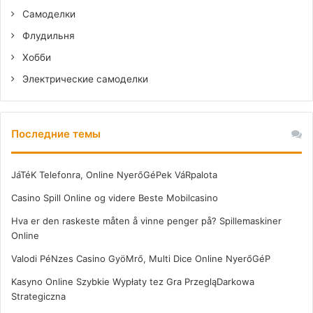
Самоделки
Флудильня
Хобби
Электрические самоделки
Последние темы
JáTéK Telefonra, Online NyerőGéPek VáRpalota
Casino Spill Online og videre Beste Mobilcasino
Hva er den raskeste måten å vinne penger på? Spillemaskiner
Online
Valodi PéNzes Casino GyöMrő, Multi Dice Online NyerőGéP
Kasyno Online Szybkie Wypłaty tez Gra PrzegląDarkowa
Strategiczna