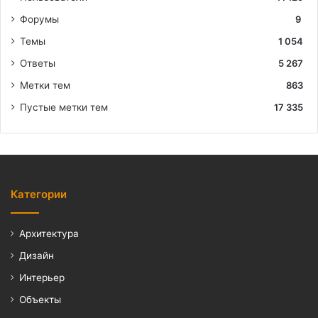
Форумы
9
Темы
1 054
Ответы
5 267
Метки тем
863
Пустые метки тем
17 335
Категории
Архитектура
Дизайн
Интерьер
Объекты