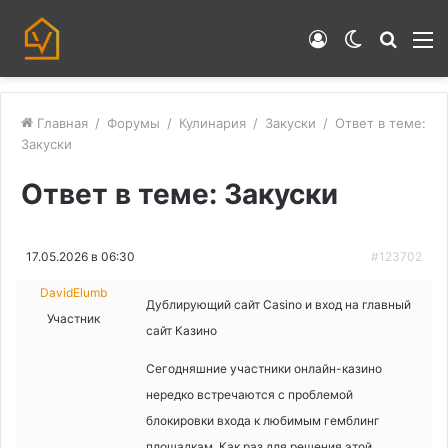
Войти
Switch
Искат
М
skin
Главная
/
Форумы
/
Кулинария
/
Закуски
/
Ответ в теме:
Закуски
Ответ в теме: Закуски
17.05.2026 в 06:30
#123702
DavidElumb
Дублирующий сайт Casino и вход на главный
Участник
сайт Казино
Сегодняшние участники онлайн-казино
нередко встречаются с проблемой
блокировки входа к любимым гемблинг
площадкам. Как раз для решения этой