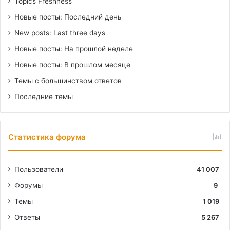
Topics Freshness
Новые посты: Последний день
New posts: Last three days
Новые посты: На прошлой неделе
Новые посты: В прошлом месяце
Темы с большинством ответов
Последние темы
Статистика форума
Пользователи
41 007
Форумы
9
Темы
1 019
Ответы
5 267