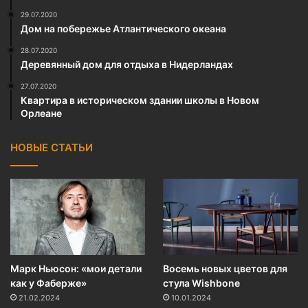
29.07.2020
Дом на побережье Атлантического океана
28.07.2020
Деревянный дом для отдыха в Нидерландах
27.07.2020
Квартира в историческом здании школы в Новом
Орлеане
НОВЫЕ СТАТЬИ
Марк Ньюсон: «мои детали
Восемь новых цветов для
как у Фаберже»
стула Wishbone
21.02.2024
10.01.2024