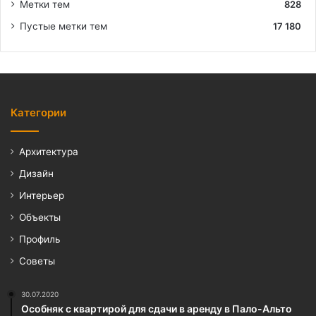
Метки тем
828
Пустые метки тем
17 180
Категории
Архитектура
Дизайн
Интерьер
Объекты
Профиль
Советы
30.07.2020
Особняк с квартирой для сдачи в аренду в Пало-Альто