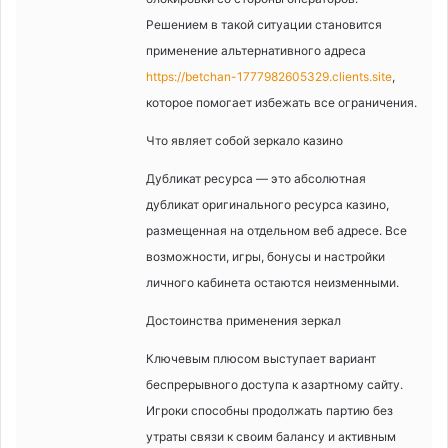
Решением в такой ситуации становится
применение альтернативного адреса
https://betchan-1777982605329.clients.site
,
которое помогает избежать все ограничения.
Что являет собой зеркало казино
Дубликат ресурса — это абсолютная
дубликат оригинального ресурса казино,
размещенная на отдельном веб адресе. Все
возможности, игры, бонусы и настройки
личного кабинета остаются неизменными.
Достоинства применения зеркал
Ключевым плюсом выступает вариант
беспрерывного доступа к азартному сайту.
Игроки способны продолжать партию без
утраты связи к своим балансу и активным