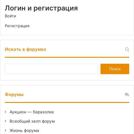
Логин и регистрация
Войти
Регистрация
Искать в форумах
Форумы
Аукцион — барахолка
Всеобщий хелп форум
Жизнь форума