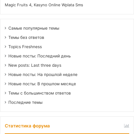
Magic Fruits 4, Kasyno Online Wplata Sms
Самые популярные темы
Темы без ответов
Topics Freshness
Новые посты: Последний день
New posts: Last three days
Новые посты: На прошлой неделе
Новые посты: В прошлом месяце
Темы с большинством ответов
Последние темы
Статистика форума