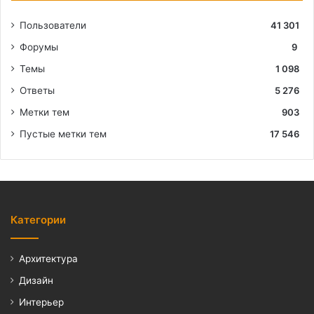
Пользователи
41 301
Форумы
9
Темы
1 098
Ответы
5 276
Метки тем
903
Пустые метки тем
17 546
Категории
Архитектура
Дизайн
Интерьер