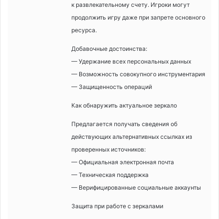
к развлекательному счету. Игроки могут
продолжить игру даже при запрете основного
ресурса.
Добавочные достоинства:
— Удержание всех персональных данных
— Возможность совокупного инструментария
— Защищенность операций
Как обнаружить актуальное зеркало
Предлагается получать сведения об
действующих альтернативных ссылках из
проверенных источников:
— Официальная электронная почта
— Техническая поддержка
— Верифицированные социальные аккаунты
Защита при работе с зеркалами