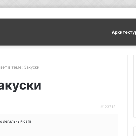
Архитекту
вет в теме: Закуски
Закуски
#123712
но легальный сайт