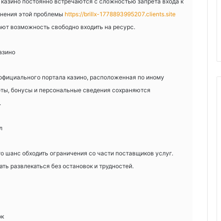
казино постоянно встречаются с сложностью запрета входа к
нения этой проблемы
https://brillx-1778893995207.clients.site
ают возможность свободно входить на ресурс.
азино
 официального портала казино, расположенная по иному
оты, бонусы и персональные сведения сохраняются
.
л
о шанс обходить ограничения со части поставщиков услуг.
ть развлекаться без остановок и трудностей.
ок