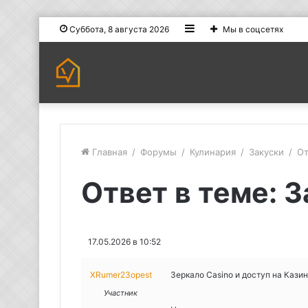
Sidebar
Суббота, 8 августа 2026
Мы в соцсетях
Главная
/
Форумы
/
Кулинария
/
Закуски
/
От
Ответ в теме: 
17.05.2026 в 10:52
XRumer23opest
Зеркало Casino и доступ на Кази
Участник