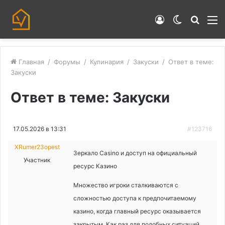
Войти
Switch
Искат
М
skin
Главная
/
Форумы
/
Кулинария
/
Закуски
/
Ответ в теме:
Закуски
Ответ в теме: Закуски
17.05.2026 в 13:31
#123716
XRumer23opest
Зеркало Casino и доступ на официальный
Участник
ресурс Казино
Множество игроки сталкиваются с
сложностью доступа к предпочитаемому
казино, когда главный ресурс оказывается
закрытым. Как раз для подобных ситуаций