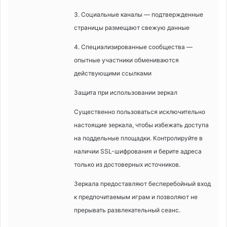
3. Социальные каналы — подтвержденные
страницы размещают свежую данные
4. Специализированные сообщества —
опытные участники обмениваются
действующими ссылками
Защита при использовании зеркал
Существенно пользоваться исключительно
настоящие зеркала, чтобы избежать доступа
на поддельные площадки. Контролируйте в
наличии SSL-шифрования и берите адреса
только из достоверных источников.
Зеркала предоставляют бесперебойный вход
к предпочитаемым играм и позволяют не
прерывать развлекательный сеанс.