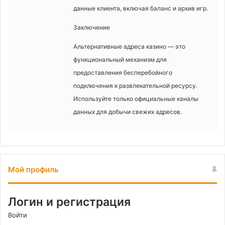
данные клиента, включая баланс и архив игр.
Заключение
Альтернативные адреса казино — это
функциональный механизм для
предоставления бесперебойного
подключения к развлекательной ресурсу.
Используйте только официальные каналы
данных для добычи свежих адресов.
Мой профиль
Логин и регистрация
Войти