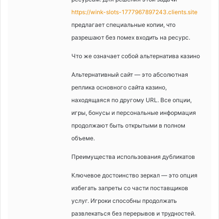
https://wink-slots-1777967897243.clients.site
предлагает специальные копии, что
разрешают без помех входить на ресурс.
Что же означает собой альтернатива казино
Альтернативный сайт — это абсолютная
реплика основного сайта казино,
находящаяся по другому URL. Все опции,
игры, бонусы и персональные информация
продолжают быть открытыми в полном
объеме.
Преимущества использования дубликатов
Ключевое достоинство зеркал — это опция
избегать запреты со части поставщиков
услуг. Игроки способны продолжать
развлекаться без перерывов и трудностей.