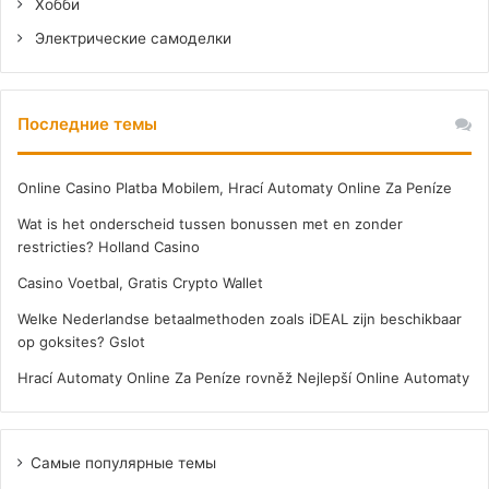
Хобби
Электрические самоделки
Последние темы
Online Casino Platba Mobilem, Hrací Automaty Online Za Peníze
Wat is het onderscheid tussen bonussen met en zonder
restricties? Holland Casino
Casino Voetbal, Gratis Crypto Wallet
Welke Nederlandse betaalmethoden zoals iDEAL zijn beschikbaar
op goksites? Gslot
Hrací Automaty Online Za Peníze rovněž Nejlepší Online Automaty
Самые популярные темы