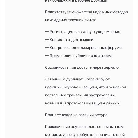
Как обнаружить рабочее дубликат
Присутствует множество надежных методов
нахождения текущей линка:
— Регистрация на главную уведомления
— Контакт в отдел помощи
— Контроль специализированных форумов
— Применение публичных платформ
Сохранность при доступе через зеркало
Легальные дубликаты гарантируют
идентичный уровень защиты, что и основной
портал. Все транзакции застрахованы
новейшими протоколами защиты данных.
Процесс входа на главный ресурс
Подключение осуществляется привычным
методом. Игроку требуется прописать свой