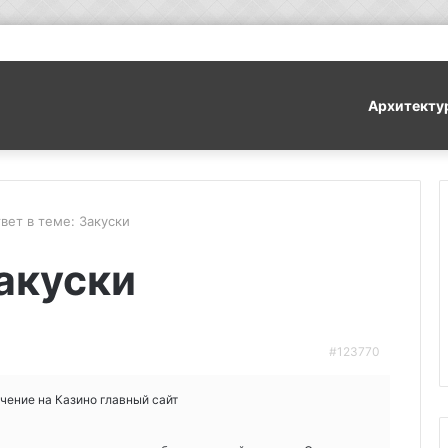
Архитекту
вет в теме: Закуски
Закуски
#123770
чение на Казино главный сайт