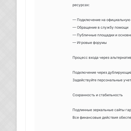
ресурсах:
— Подключение на официальную 
— Обращение в службу помощи
— Публичные площадки и основн
— Игровые форумы
Процесс входа через альтернати
Подключение через дублирующий 
Задействуйте персональные учетн
Сохранность и стабильность
Подлинные зеркальные сайты гара
Все финансовые действия обесп