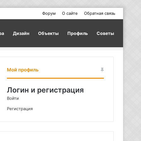
Форум
О сайте
Обратная связь
ра
Дизайн
Объекты
Профиль
Советы
Мой профиль
Логин и регистрация
Войти
Регистрация