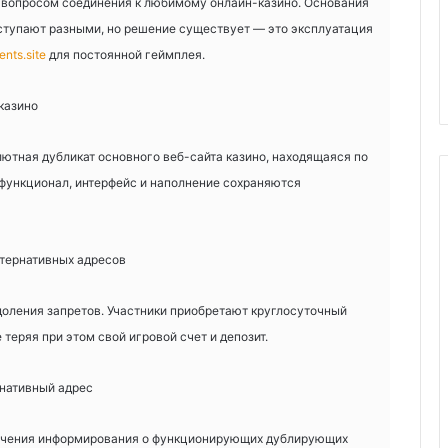
 вопросом соединения к любимому онлайн-казино. Основания
ступают разными, но решение существует — это эксплуатация
ents.site
для постоянной геймплея.
казино
лютная дубликат основного веб-сайта казино, находящаяся по
 функционал, интерфейс и наполнение сохраняются
тернативных адресов
оления запретов. Участники приобретают круглосуточный
теряя при этом свой игровой счет и депозит.
рнативный адрес
лучения информирования о функционирующих дублирующих