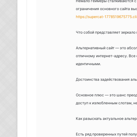
Немало геймеры сталкиваются с
ограничения основного сайта вы
https://supercat-1778519675775.cli
Что собой представляет зеркало 
Альтернативный сайт — это абсо
отличному интернет-адресу. Все
идентичными.
Достоинства задействования аль
Основное плюс — это шанс преод
доступ к излюбленным слотам, не 
Как разыскать актуальное альте
Есть ряд проверенных путей по