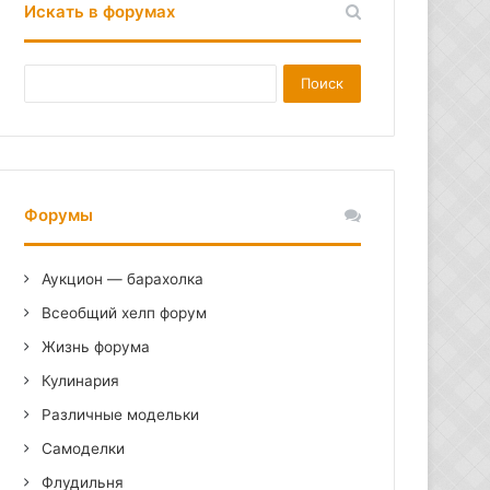
Искать в форумах
Форумы
Аукцион — барахолка
Всеобщий хелп форум
Жизнь форума
Кулинария
Различные модельки
Самоделки
Флудильня