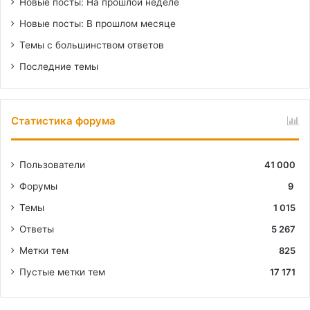
Новые посты: На прошлой неделе
Новые посты: В прошлом месяце
Темы с большинством ответов
Последние темы
Статистика форума
Пользователи
41 000
Форумы
9
Темы
1 015
Ответы
5 267
Метки тем
825
Пустые метки тем
17 171