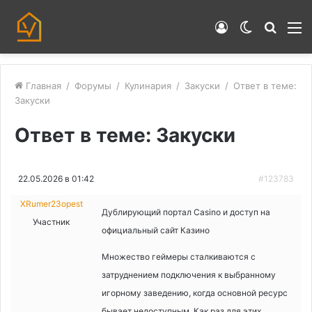
Войти
Switch
Искат
М
skin
Главная
/
Форумы
/
Кулинария
/
Закуски
/
Ответ в теме:
Закуски
Ответ в теме: Закуски
22.05.2026 в 01:42
#123783
XRumer23opest
Дублирующий портал Casino и доступ на
Участник
официальный сайт Казино
Множество геймеры сталкиваются с
затруднением подключения к выбранному
игорному заведению, когда основной ресурс
бывает недоступным. Как раз для этих