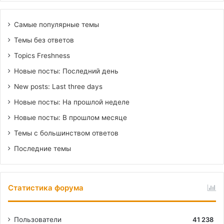
Самые популярные темы
Темы без ответов
Topics Freshness
Новые посты: Последний день
New posts: Last three days
Новые посты: На прошлой неделе
Новые посты: В прошлом месяце
Темы с большинством ответов
Последние темы
Статистика форума
Пользователи
41 238