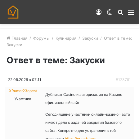
Войти
Switch
Искат
М
skin
Главная
/
Форумы
/
Кулинария
/
Закуски
/
Ответ в теме:
Закуски
Ответ в теме: Закуски
22.05.2026 в 07:11
#123791
XRumer23opest
Дубликат Casino и авторизация на Казино
Участник
официальный сайт
Сегодняшние участники онлайн-казино часто
имеют дело с задачей закрытия базового
сайта. Конкретно для устранения этой
трудности
https://grand-ivy-