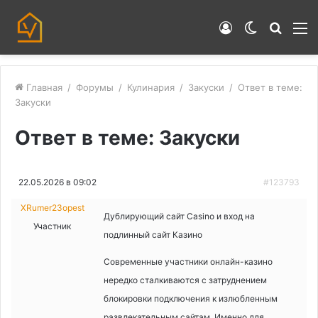
Войти
Switch
Искат
М
skin
Главная
/
Форумы
/
Кулинария
/
Закуски
/
Ответ в теме:
Закуски
Ответ в теме: Закуски
22.05.2026 в 09:02
#123793
XRumer23opest
Дублирующий сайт Casino и вход на
Участник
подлинный сайт Казино
Современные участники онлайн-казино
нередко сталкиваются с затруднением
блокировки подключения к излюбленным
развлекательным сайтам. Именно для