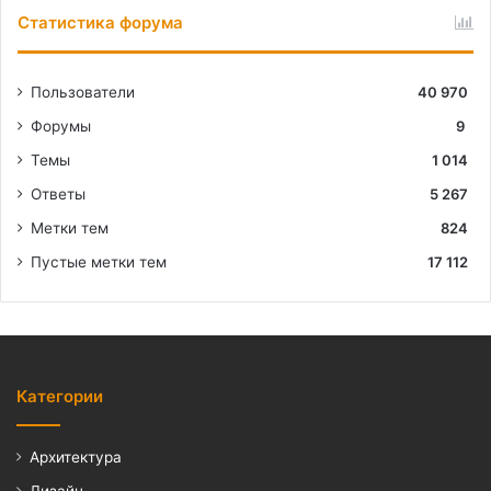
Статистика форума
Пользователи
40 970
Форумы
9
Темы
1 014
Ответы
5 267
Метки тем
824
Пустые метки тем
17 112
Категории
Архитектура