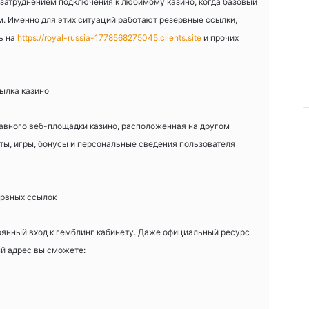
затруднением подключения к любимому казино, когда базовый
. Именно для этих ситуаций работают резервные ссылки,
ь на
https://royal-russia-1778568275045.clients.site
и прочих
сылка казино
лавного веб-площадки казино, расположенная на другом
ты, игры, бонусы и персональные сведения пользователя
ервных ссылок
оянный вход к гемблинг кабинету. Даже официальный ресурс
ый адрес вы сможете: