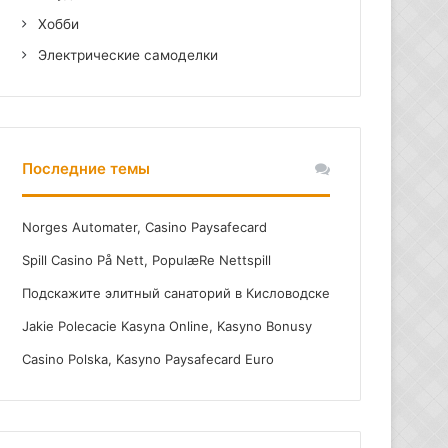
Хобби
Электрические самоделки
Последние темы
Norges Automater, Casino Paysafecard
Spill Casino På Nett, PopulæRe Nettspill
Подскажите элитный санаторий в Кисловодске
Jakie Polecacie Kasyna Online, Kasyno Bonusy
Casino Polska, Kasyno Paysafecard Euro