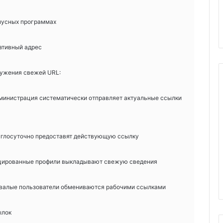
нусных программах
ативный адрес
ружения свежей URL:
дминистрация систематически отправляет актуальные ссылки
углосуточно предоставят действующую ссылку
цированные профили выкладывают свежую сведения
валые пользователи обмениваются рабочими ссылками
ылок