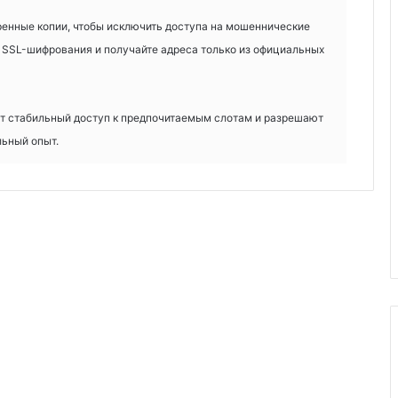
енные копии, чтобы исключить доступа на мошеннические
и SSL-шифрования и получайте адреса только из официальных
т стабильный доступ к предпочитаемым слотам и разрешают
льный опыт.