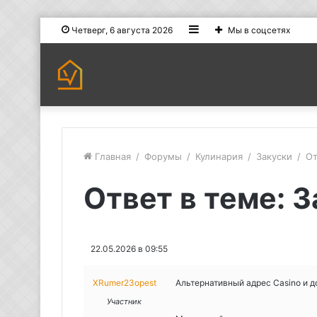
Sidebar
Четверг, 6 августа 2026
Мы в соцсетях
Главная
/
Форумы
/
Кулинария
/
Закуски
/
От
Ответ в теме: 
22.05.2026 в 09:55
XRumer23opest
Альтернативный адрес Casino и д
Участник