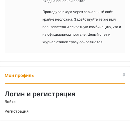
Вход на основной портал
Процедура входа через зеркальный сайт
крайне несложна. Задействуйте те же имя
пользователя и секретную комбинацию, что и
на официальном портале. Целый счет и
журнал ставок сразу обновляются.
Мой профиль
Логин и регистрация
Войти
Регистрация