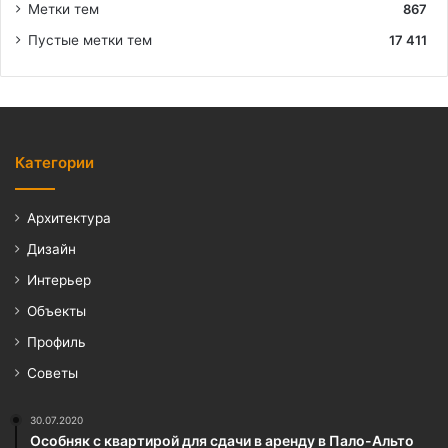
Метки тем
867
Пустые метки тем
17 411
Категории
Архитектура
Дизайн
Интерьер
Объекты
Профиль
Советы
30.07.2020
Особняк с квартирой для сдачи в аренду в Пало-Альто