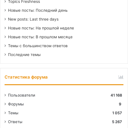
Topics Freshness
Новые посты: Последний день
New posts: Last three days
Новые посты: На прошлой неделе
Новые посты: В прошлом месяце
Темы с большинством ответов
Последние темы
Статистика форума
Пользователи
41 168
Форумы
9
Темы
1 057
Ответы
5 267