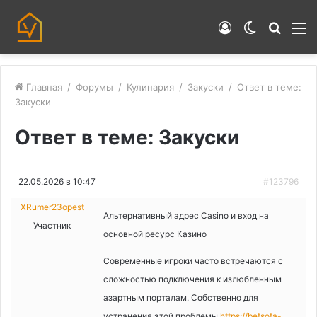
Войти
Switch
Искат
М
skin
Главная
/
Форумы
/
Кулинария
/
Закуски
/
Ответ в теме:
Закуски
Ответ в теме: Закуски
22.05.2026 в 10:47
#123796
XRumer23opest
Альтернативный адрес Casino и вход на
Участник
основной ресурс Казино
Современные игроки часто встречаются с
сложностью подключения к излюбленным
азартным порталам. Собственно для
устранения этой проблемы
https://betsofa-