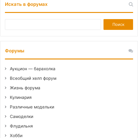
Искать в форумах
Форумы
Аукцион — барахолка
Всеобщий хелп форум
Жизнь форума
Кулинария
Различные модельки
Самоделки
Флудильня
Хобби