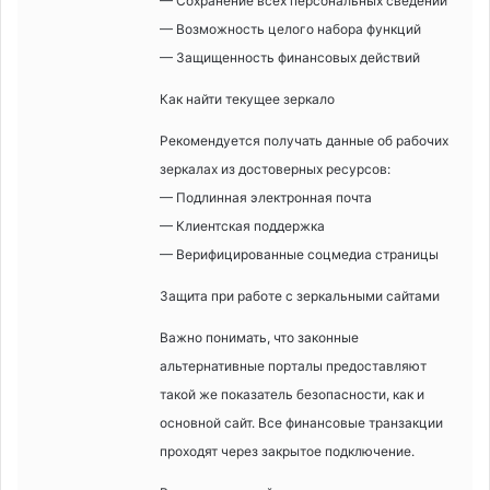
— Сохранение всех персональных сведений
— Возможность целого набора функций
— Защищенность финансовых действий
Как найти текущее зеркало
Рекомендуется получать данные об рабочих
зеркалах из достоверных ресурсов:
— Подлинная электронная почта
— Клиентская поддержка
— Верифицированные соцмедиа страницы
Защита при работе с зеркальными сайтами
Важно понимать, что законные
альтернативные порталы предоставляют
такой же показатель безопасности, как и
основной сайт. Все финансовые транзакции
проходят через закрытое подключение.