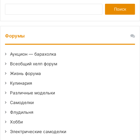
Форумы
Аукцион — барахолка
Всеобщий хелп форум
Жизнь форума
Кулинария
Различные модельки
Самоделки
Флудильня
Хобби
Электрические самоделки