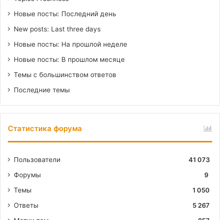
Новые посты: Последний день
New posts: Last three days
Новые посты: На прошлой неделе
Новые посты: В прошлом месяце
Темы с большинством ответов
Последние темы
Статистика форума
Пользователи
41 073
Форумы
9
Темы
1 050
Ответы
5 267