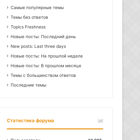
Самые популярные темы
Темы без ответов
Topics Freshness
Новые посты: Последний день
New posts: Last three days
Новые посты: На прошлой неделе
Новые посты: В прошлом месяце
Темы с большинством ответов
Последние темы
Статистика форума