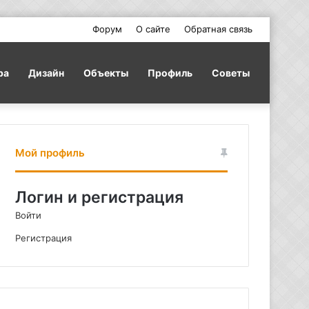
Форум
О сайте
Обратная связь
ра
Дизайн
Объекты
Профиль
Советы
Мой профиль
Логин и регистрация
Войти
Регистрация