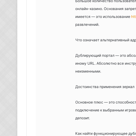
Большое количество пользовате
онлайн-казино. Основания запре
имеется — это использование
ht
развлечений.
Что означает альтернативный ад
Дублирующий портал — это абсол
иному URL. Абсолютно все инстр
неизменными.
Достоинства применения зеркал
Основное плюс — это способност
подключение к выбранным игровы
депозит.
Как найти функционирующее дуб