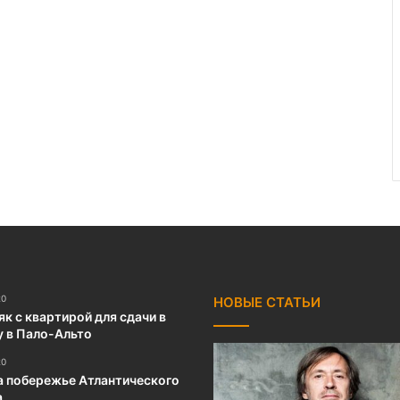
20
НОВЫЕ СТАТЬИ
к с квартирой для сдачи в
у в Пало-Альто
20
а побережье Атлантического
а