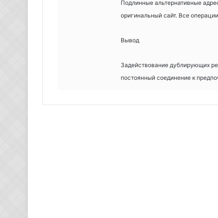
Подлинные альтернативные адрес
оригинальный сайт. Все операц
Вывод
Задействование дублирующих ре
постоянный соединение к предпо