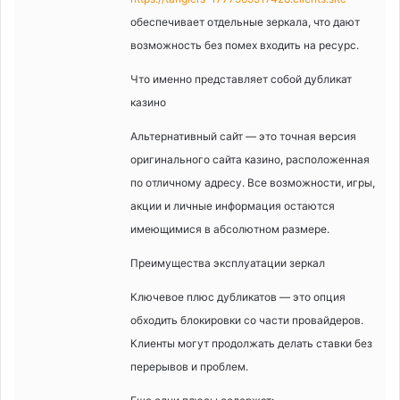
обеспечивает отдельные зеркала, что дают
возможность без помех входить на ресурс.
Что именно представляет собой дубликат
казино
Альтернативный сайт — это точная версия
оригинального сайта казино, расположенная
по отличному адресу. Все возможности, игры,
акции и личные информация остаются
имеющимися в абсолютном размере.
Преимущества эксплуатации зеркал
Ключевое плюс дубликатов — это опция
обходить блокировки со части провайдеров.
Клиенты могут продолжать делать ставки без
перерывов и проблем.