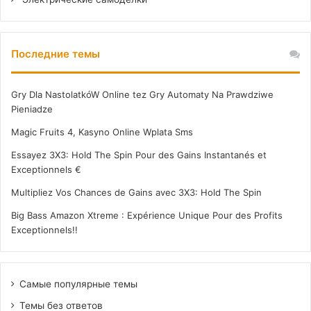
Последние темы
Gry Dla NastolatkóW Online tez Gry Automaty Na Prawdziwe
Pieniadze
Magic Fruits 4, Kasyno Online Wplata Sms
Essayez 3X3: Hold The Spin Pour des Gains Instantanés et
Exceptionnels €
Multipliez Vos Chances de Gains avec 3X3: Hold The Spin
Big Bass Amazon Xtreme : Expérience Unique Pour des Profits
Exceptionnels!!
Самые популярные темы
Темы без ответов