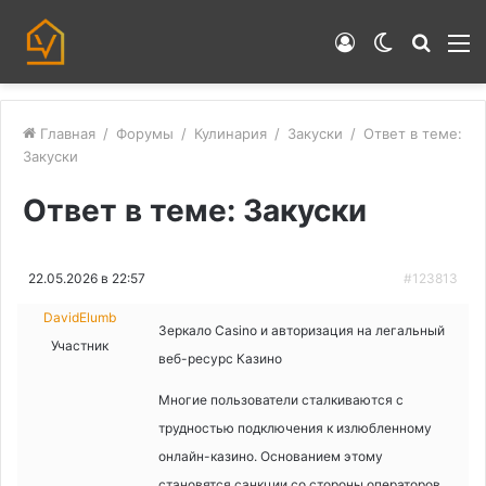
Войти
Switch
Искат
М
skin
Главная
/
Форумы
/
Кулинария
/
Закуски
/
Ответ в теме:
Закуски
Ответ в теме: Закуски
22.05.2026 в 22:57
#123813
DavidElumb
Зеркало Casino и авторизация на легальный
Участник
веб-ресурс Казино
Многие пользователи сталкиваются с
трудностью подключения к излюбленному
онлайн-казино. Основанием этому
становятся санкции со стороны операторов.