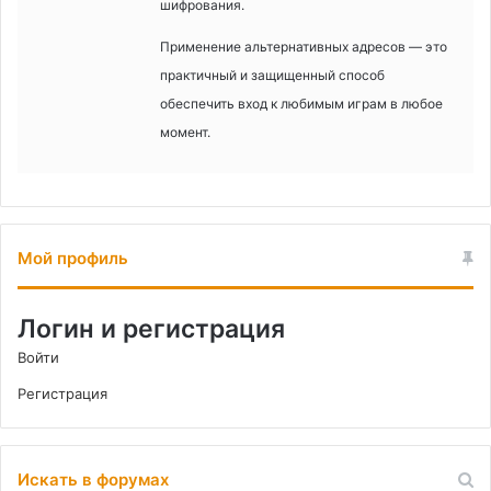
шифрования.
Применение альтернативных адресов — это
практичный и защищенный способ
обеспечить вход к любимым играм в любое
момент.
Мой профиль
Логин и регистрация
Войти
Регистрация
Искать в форумах