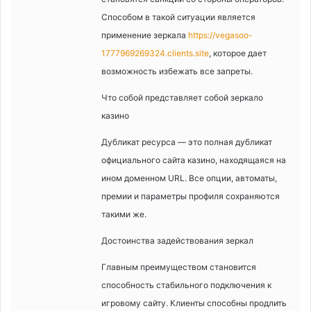
Способом в такой ситуации является
применение зеркала
https://vegasoo-
1777969269324.clients.site
, которое дает
возможность избежать все запреты.
Что собой представляет собой зеркало
казино
Дубликат ресурса — это полная дубликат
официального сайта казино, находящаяся на
ином доменном URL. Все опции, автоматы,
премии и параметры профиля сохраняются
такими же.
Достоинства задействования зеркал
Главным преимуществом становится
способность стабильного подключения к
игровому сайту. Клиенты способны продлить