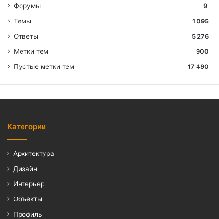
Форумы
9
Темы
1 095
Ответы
5 276
Метки тем
900
Пустые метки тем
17 490
Категории
Архитектура
Дизайн
Интерьер
Объекты
Профиль