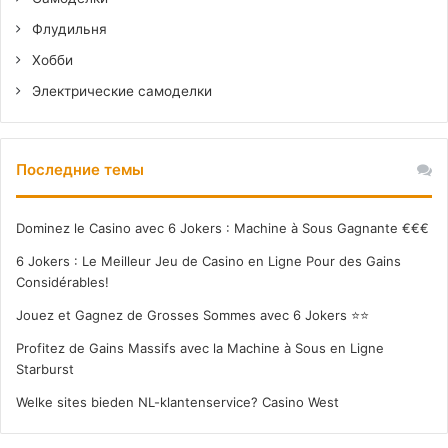
Флудильня
Хобби
Электрические самоделки
Последние темы
Dominez le Casino avec 6 Jokers : Machine à Sous Gagnante €€€
6 Jokers : Le Meilleur Jeu de Casino en Ligne Pour des Gains
Considérables!
Jouez et Gagnez de Grosses Sommes avec 6 Jokers ⭐⭐
Profitez de Gains Massifs avec la Machine à Sous en Ligne
Starburst
Welke sites bieden NL-klantenservice? Casino West