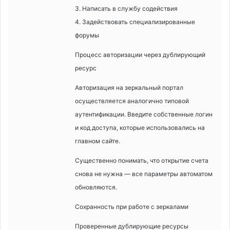
3. Написать в службу содействия
4. Задействовать специализированные
форумы
Процесс авторизации через дублирующий
ресурс
Авторизация на зеркальный портал
осуществляется аналогично типовой
аутентификации. Введите собственные логин
и код доступа, которые использовались на
главном сайте.
Существенно понимать, что открытие счета
снова не нужна — все параметры автоматом
обновляются.
Сохранность при работе с зеркалами
Проверенные дублирующие ресурсы