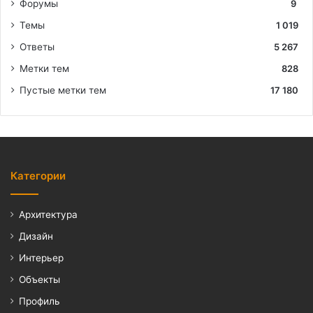
Форумы
9
Темы
1 019
Ответы
5 267
Метки тем
828
Пустые метки тем
17 180
Категории
Архитектура
Дизайн
Интерьер
Объекты
Профиль