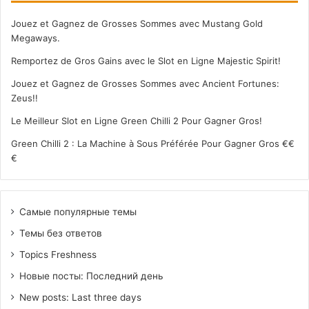
Jouez et Gagnez de Grosses Sommes avec Mustang Gold
Megaways.
Remportez de Gros Gains avec le Slot en Ligne Majestic Spirit!
Jouez et Gagnez de Grosses Sommes avec Ancient Fortunes:
Zeus!!
Le Meilleur Slot en Ligne Green Chilli 2 Pour Gagner Gros!
Green Chilli 2 : La Machine à Sous Préférée Pour Gagner Gros €€
€
Самые популярные темы
Темы без ответов
Topics Freshness
Новые посты: Последний день
New posts: Last three days