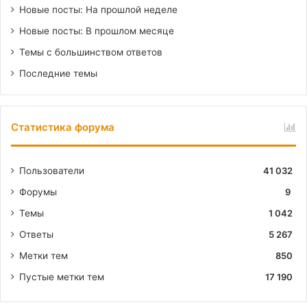
Новые посты: На прошлой неделе
Новые посты: В прошлом месяце
Темы с большинством ответов
Последние темы
Статистика форума
Пользователи
41 032
Форумы
9
Темы
1 042
Ответы
5 267
Метки тем
850
Пустые метки тем
17 190