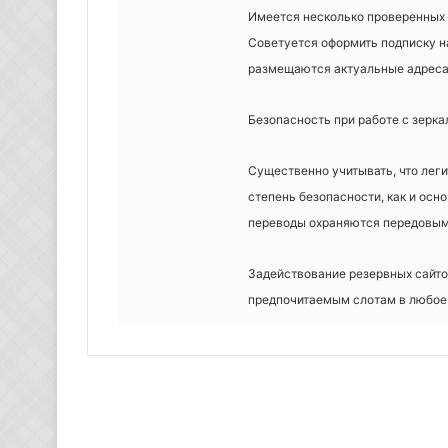
Имеется несколько проверенных 
Советуется оформить подписку н
размещаются актуальные адреса
Безопасность при работе с зерка
Существенно учитывать, что лег
степень безопасности, как и ос
переводы охраняются передовым
Задействование резервных сайто
предпочитаемым слотам в любое 