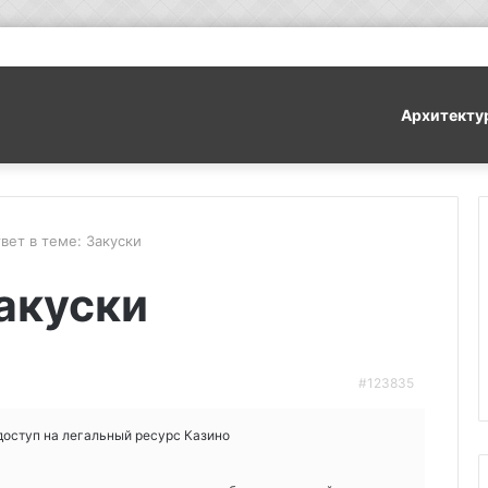
Архитекту
вет в теме: Закуски
Закуски
#123835
доступ на легальный ресурс Казино