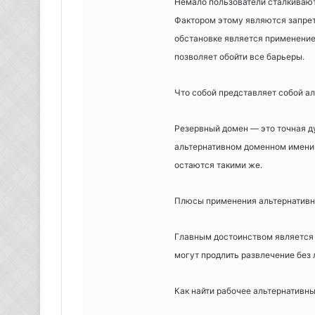
Немало пользователи сталкивают
Фактором этому являются запрет
обстановке является применени
позволяет обойти все барьеры.
Что собой представляет собой а
Резервный домен — это точная д
альтернативном доменном имени.
остаются такими же.
Плюсы применения альтернативн
Главным достоинством является 
могут продлить развлечение без
Как найти рабочее альтернативн