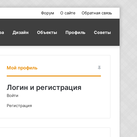
Форум
О сайте
Обратная связь
ра
Дизайн
Объекты
Профиль
Советы
Мой профиль
Логин и регистрация
Войти
Регистрация