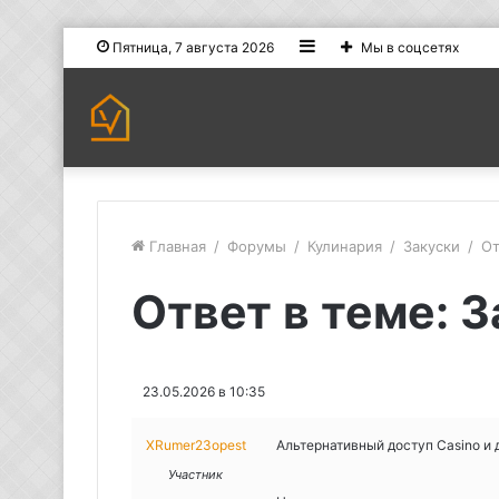
Sidebar
Пятница, 7 августа 2026
Мы в соцсетях
Главная
/
Форумы
/
Кулинария
/
Закуски
/
От
Ответ в теме: 
23.05.2026 в 10:35
XRumer23opest
Альтернативный доступ Casino и 
Участник