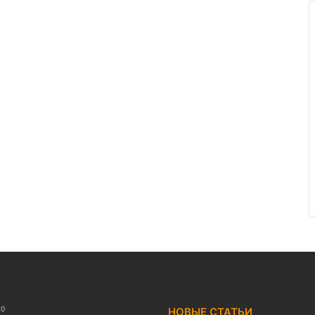
20
НОВЫЕ СТАТЬИ