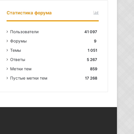
Статистика форума
Пользователи
41 097
Форумы
9
Темы
1 051
Ответы
5 267
Метки тем
859
Пустые метки тем
17 268