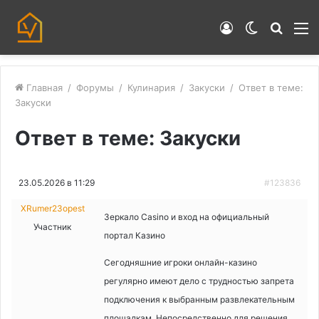
Войти
Switch
Искат
М
skin
Главная
/
Форумы
/
Кулинария
/
Закуски
/
Ответ в теме:
Закуски
Ответ в теме: Закуски
23.05.2026 в 11:29
#123836
XRumer23opest
Зеркало Casino и вход на официальный
Участник
портал Казино
Сегодняшние игроки онлайн-казино
регулярно имеют дело с трудностью запрета
подключения к выбранным развлекательным
площадкам. Непосредственно для решения