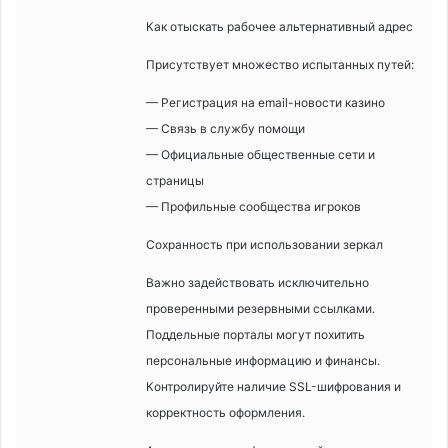
Как отыскать рабочее альтернативный адрес
Присутствует множество испытанных путей:
— Регистрация на email-новости казино
— Связь в службу помощи
— Официальные общественные сети и
страницы
— Профильные сообщества игроков
Сохранность при использовании зеркал
Важно задействовать исключительно
проверенными резервными ссылками.
Поддельные порталы могут похитить
персональные информацию и финансы.
Контролируйте наличие SSL-шифрования и
корректность оформления.