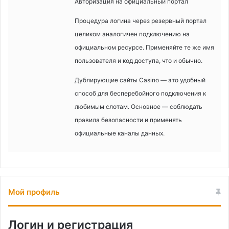
Авторизация на официальный портал
Процедура логина через резервный портал
целиком аналогичен подключению на
официальном ресурсе. Применяйте те же имя
пользователя и код доступа, что и обычно.
Дублирующие сайты Casino — это удобный
способ для бесперебойного подключения к
любимым слотам. Основное — соблюдать
правила безопасности и применять
официальные каналы данных.
Мой профиль
Логин и регистрация