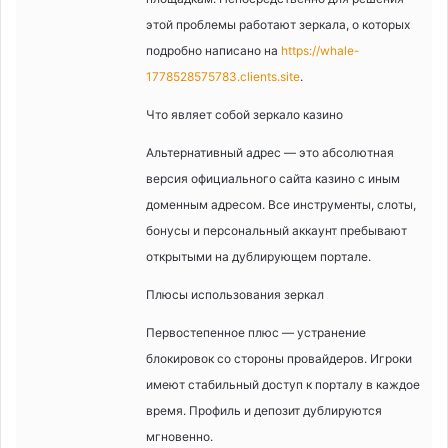
этой проблемы работают зеркала, о которых
подробно написано на
https://whale-
1778528575783.clients.site
.
Что являет собой зеркало казино
Альтернативный адрес — это абсолютная
версия официального сайта казино с иным
доменным адресом. Все инструменты, слоты,
бонусы и персональный аккаунт пребывают
открытыми на дублирующем портале.
Плюсы использования зеркал
Первостепенное плюс — устранение
блокировок со стороны провайдеров. Игроки
имеют стабильный доступ к порталу в каждое
время. Профиль и депозит дублируются
мгновенно.