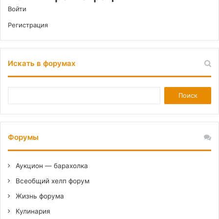
Войти
Регистрация
Искать в форумах
Форумы
Аукцион — барахолка
Всеобщий хелп форум
Жизнь форума
Кулинария