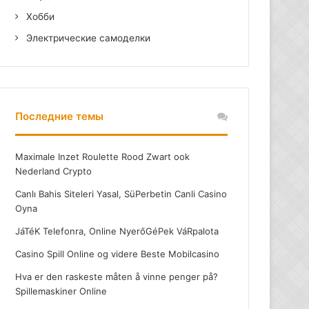
Хобби
Электрические самоделки
Последние темы
Maximale Inzet Roulette Rood Zwart ook
Nederland Crypto
Canlı Bahis Siteleri Yasal, SüPerbetin Canli Casino
Oyna
JáTéK Telefonra, Online NyerőGéPek VáRpalota
Casino Spill Online og videre Beste Mobilcasino
Hva er den raskeste måten å vinne penger på?
Spillemaskiner Online