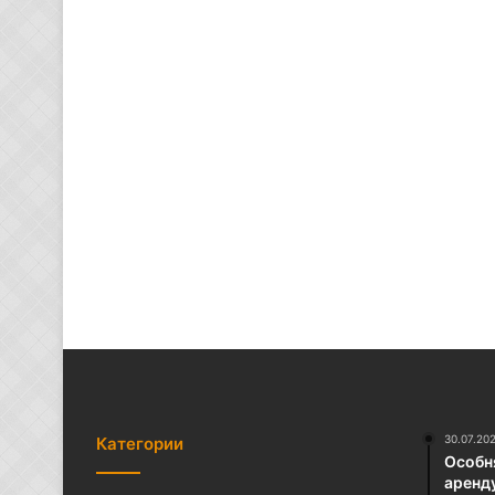
30.07.20
Категории
Особня
аренд