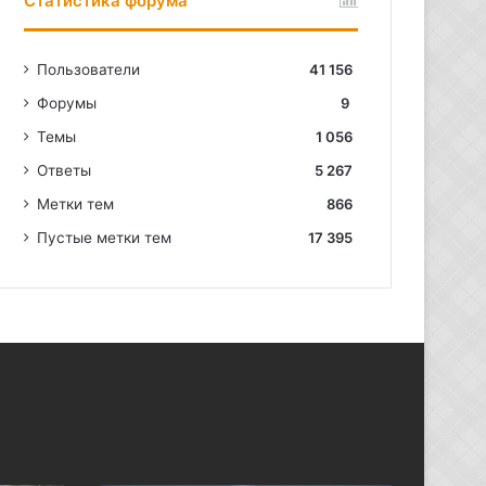
Статистика форума
Пользователи
41 156
Форумы
9
Темы
1 056
Ответы
5 267
Метки тем
866
Пустые метки тем
17 395