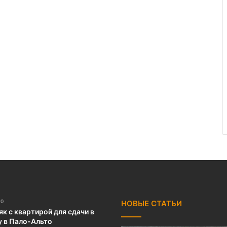
20
НОВЫЕ СТАТЬИ
к с квартирой для сдачи в
у в Пало-Альто