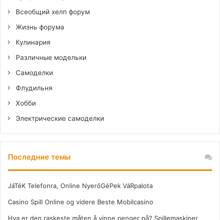
Всеобщий хелп форум
Жизнь форума
Кулинария
Различные модельки
Самоделки
Флудильня
Хобби
Электрические самоделки
Последние темы
JáTéK Telefonra, Online NyerőGéPek VáRpalota
Casino Spill Online og videre Beste Mobilcasino
Hva er den raskeste måten å vinne penger på? Spillemaskiner