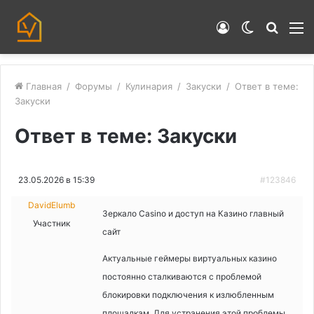
Войти
Switch
Искат
М
skin
Главная
/
Форумы
/
Кулинария
/
Закуски
/
Ответ в теме:
Закуски
Ответ в теме: Закуски
23.05.2026 в 15:39
#123846
DavidElumb
Зеркало Casino и доступ на Казино главный
Участник
сайт
Актуальные геймеры виртуальных казино
постоянно сталкиваются с проблемой
блокировки подключения к излюбленным
площадкам. Для устранения этой проблемы