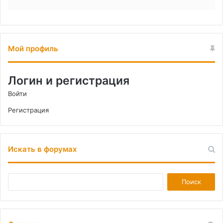
Мой профиль
Логин и регистрация
Войти
Регистрация
Искать в форумах