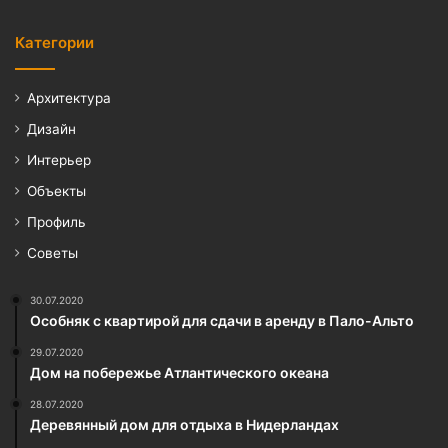
Категории
Архитектура
Дизайн
Интерьер
Объекты
Профиль
Советы
30.07.2020
Особняк с квартирой для сдачи в аренду в Пало-Альто
29.07.2020
Дом на побережье Атлантического океана
28.07.2020
Деревянный дом для отдыха в Нидерландах