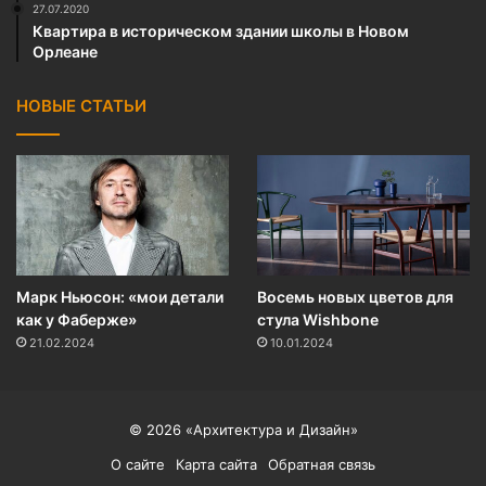
27.07.2020
Квартира в историческом здании школы в Новом
Орлеане
НОВЫЕ СТАТЬИ
Марк Ньюсон: «мои детали
Восемь новых цветов для
как у Фаберже»
стула Wishbone
21.02.2024
10.01.2024
© 2026
«Архитектура и Дизайн»
О сайте
Карта сайта
Обратная связь