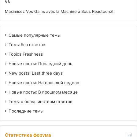
€€
Maximisez Vos Gains avec la Machine à Sous Reactoonz!!
Самые популярные темы
Темы без ответов
Topics Freshness
Новые посты: Последний день
New posts: Last three days
Новые посты: На прошлой неделе
Новые посты: В прошлом месяце
Темы с большинством ответов
Последние темы
Статистика форума