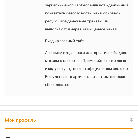
зеркальные копии обеспечивают идентичный
показатель безопасности, как и основной
ресурс. Все денежные транзакции
выполняются через защищенное канал.
Вход на главный сайт
Алгоритм входа через альтернативный адрес
максимально легка. Применяйте те же логин
и код доступа, что и на официальном ресурсе.
Весь депозит и архив ставок автоматически
обновляются.
Мой профиль