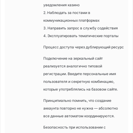
уведомления казино
2. Наблюдать за постами в
коммуникационных платформах
3. Направить запрос в службу содействия
4. Эксплуатировать тематические порталы
Процесс доступа через дублирующий ресурс
Подключение на зеркальный сайт
реализуется аналогично типовой
регистрации. Введите персональные имя
пользователя и секретную комбинацию,
которые употреблялись на базовом сайте.
Принципиально помнить, что создание
аккаунта повторно не нужна — абсолютно
все данные автоматом координируются.
Безопасность при использовании с