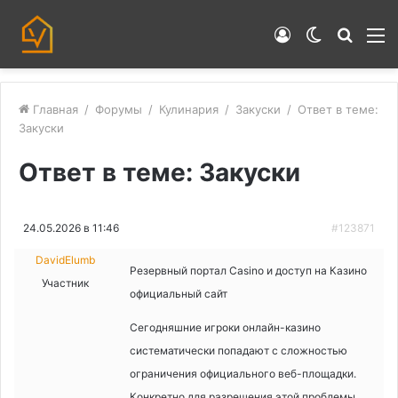
Войти
Switch
Искат
М
skin
Главная
/
Форумы
/
Кулинария
/
Закуски
/
Ответ в теме:
Закуски
Ответ в теме: Закуски
24.05.2026 в 11:46
#123871
DavidElumb
Резервный портал Casino и доступ на Казино
Участник
официальный сайт
Сегодняшние игроки онлайн-казино
систематически попадают с сложностью
ограничения официального веб-площадки.
Конкретно для разрешения этой проблемы