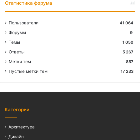
Статистика форума
Пользователи
41 064
Форумы
9
Темы
1 050
Ответы
5 267
Метки тем
857
Пустые метки тем
17 233
Категории
Архитектура
Дизайн