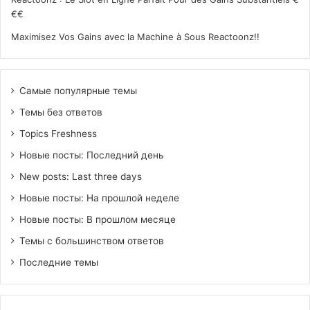
€€
Maximisez Vos Gains avec la Machine à Sous Reactoonz!!
Самые популярные темы
Темы без ответов
Topics Freshness
Новые посты: Последний день
New posts: Last three days
Новые посты: На прошлой неделе
Новые посты: В прошлом месяце
Темы с большинством ответов
Последние темы