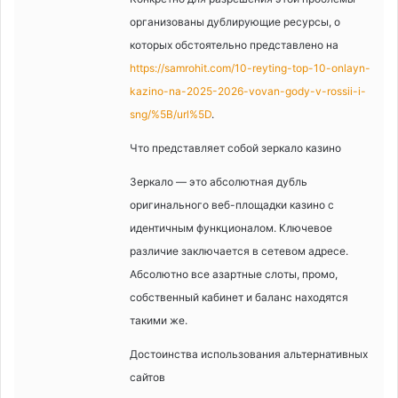
организованы дублирующие ресурсы, о
которых обстоятельно представлено на
https://samrohit.com/10-reyting-top-10-onlayn-
kazino-na-2025-2026-vovan-gody-v-rossii-i-
sng/%5B/url%5D
.
Что представляет собой зеркало казино
Зеркало — это абсолютная дубль
оригинального веб-площадки казино с
идентичным функционалом. Ключевое
различие заключается в сетевом адресе.
Абсолютно все азартные слоты, промо,
собственный кабинет и баланс находятся
такими же.
Достоинства использования альтернативных
сайтов