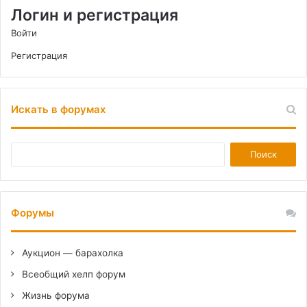
Логин и регистрация
Войти
Регистрация
Искать в форумах
Форумы
Аукцион — барахолка
Всеобщий хелп форум
Жизнь форума