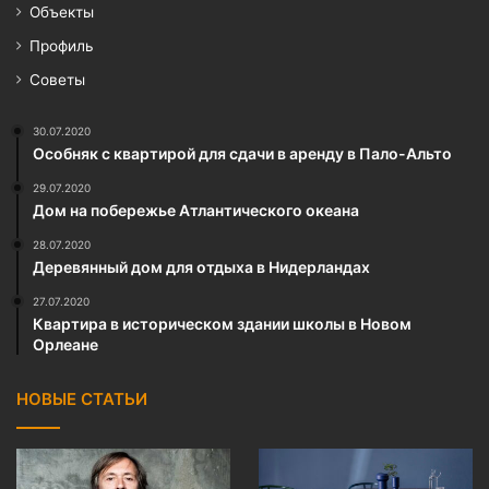
Объекты
Профиль
Советы
30.07.2020
Особняк с квартирой для сдачи в аренду в Пало-Альто
29.07.2020
Дом на побережье Атлантического океана
28.07.2020
Деревянный дом для отдыха в Нидерландах
27.07.2020
Квартира в историческом здании школы в Новом
Орлеане
НОВЫЕ СТАТЬИ