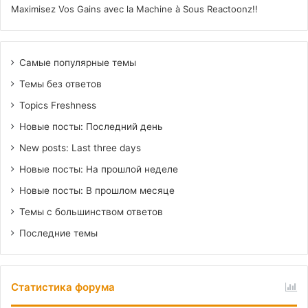
Maximisez Vos Gains avec la Machine à Sous Reactoonz!!
Самые популярные темы
Темы без ответов
Topics Freshness
Новые посты: Последний день
New posts: Last three days
Новые посты: На прошлой неделе
Новые посты: В прошлом месяце
Темы с большинством ответов
Последние темы
Статистика форума