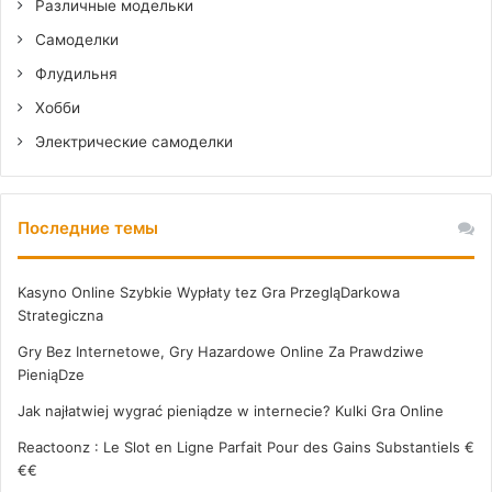
Различные модельки
Самоделки
Флудильня
Хобби
Электрические самоделки
Последние темы
Kasyno Online Szybkie Wypłaty tez Gra PrzegląDarkowa
Strategiczna
Gry Bez Internetowe, Gry Hazardowe Online Za Prawdziwe
PieniąDze
Jak najłatwiej wygrać pieniądze w internecie? Kulki Gra Online
Reactoonz : Le Slot en Ligne Parfait Pour des Gains Substantiels €
€€