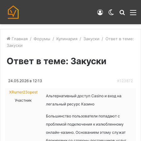
Войти
Switch
Искат
М
skin
Главная
/
Форумы
/
Кулинария
/
Закуски
/
Ответ в теме:
Закуски
Ответ в теме: Закуски
24.05.2026 в 12:13
#123872
XRumer23opest
Альтернативный доступ Casino и вход на
Участник
легальный ресурс Казино
Большинство пользователи попадают с
проблемой подключения к излюбленному
онлайн-казино. Основанием этому служат
блокировки со стороны поставщиков услуг.