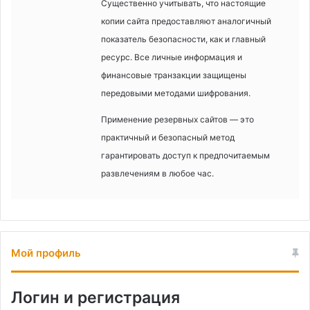
Существенно учитывать, что настоящие
копии сайта предоставляют аналогичный
показатель безопасности, как и главный
ресурс. Все личные информация и
финансовые транзакции защищены
передовыми методами шифрования.
Применение резервных сайтов — это
практичный и безопасный метод
гарантировать доступ к предпочитаемым
развлечениям в любое час.
Мой профиль
Логин и регистрация