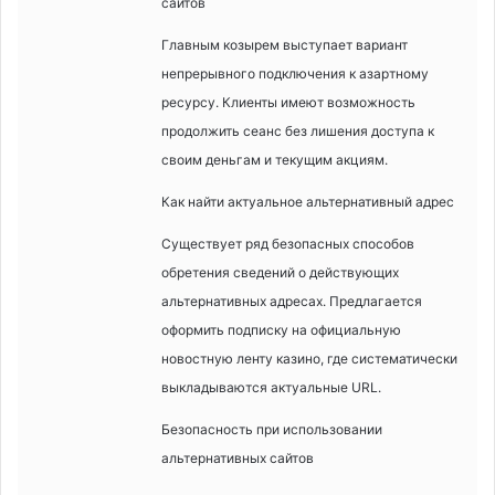
сайтов
Главным козырем выступает вариант
непрерывного подключения к азартному
ресурсу. Клиенты имеют возможность
продолжить сеанс без лишения доступа к
своим деньгам и текущим акциям.
Как найти актуальное альтернативный адрес
Существует ряд безопасных способов
обретения сведений о действующих
альтернативных адресах. Предлагается
оформить подписку на официальную
новостную ленту казино, где систематически
выкладываются актуальные URL.
Безопасность при использовании
альтернативных сайтов