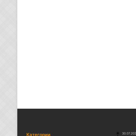
30.07.20
Категории