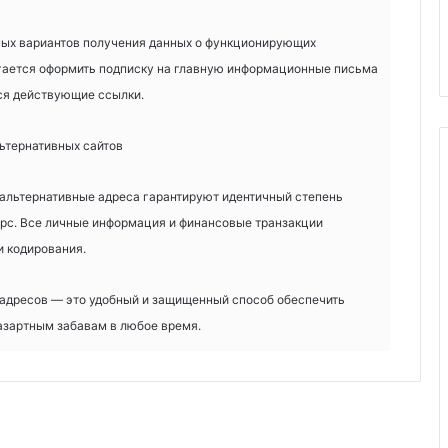
ых вариантов получения данных о функционирующих
гается оформить подписку на главную информационные письма
тся действующие ссылки.
ьтернативных сайтов
 альтернативные адреса гарантируют идентичный степень
сурс. Все личные информация и финансовые транзакции
 кодирования.
адресов — это удобный и защищенный способ обеспечить
азартным забавам в любое время.