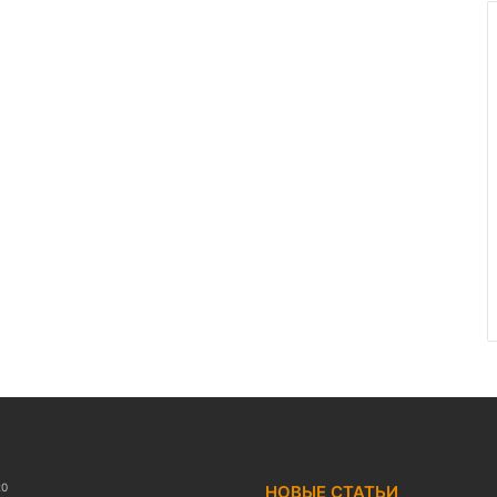
20
НОВЫЕ СТАТЬИ