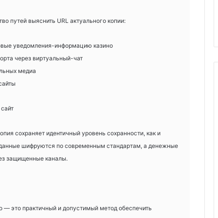
во путей выяснить URL актуального копии:
овые уведомления-информацию казино
орта через виртуальный-чат
льных медиа
сайты
 сайт
опия сохраняет идентичный уровень сохранности, как и
 данные шифруются по современным стандартам, а денежные
ез защищенные каналы.
о — это практичный и допустимый метод обеспечить