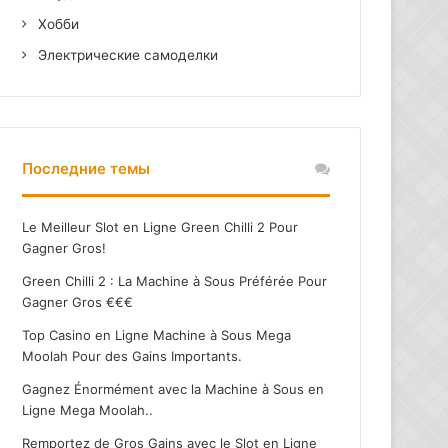
Хобби
Электрические самоделки
Последние темы
Le Meilleur Slot en Ligne Green Chilli 2 Pour
Gagner Gros!
Green Chilli 2 : La Machine à Sous Préférée Pour
Gagner Gros €€€
Top Casino en Ligne Machine à Sous Mega
Moolah Pour des Gains Importants.
Gagnez Énormément avec la Machine à Sous en
Ligne Mega Moolah..
Remportez de Gros Gains avec le Slot en Ligne