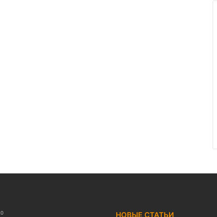
20
НОВЫЕ СТАТЬИ