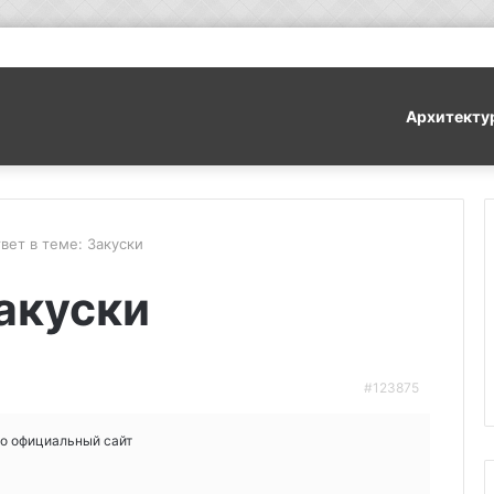
Архитекту
вет в теме: Закуски
Закуски
#123875
но официальный сайт