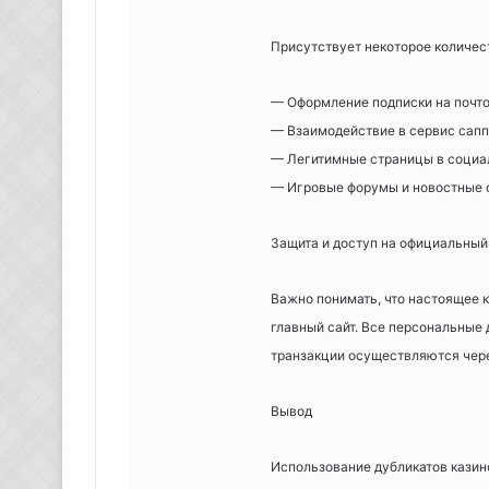
Присутствует некоторое количест
— Оформление подписки на почт
— Взаимодействие в сервис сапп
— Легитимные страницы в социа
— Игровые форумы и новостные 
Защита и доступ на официальный
Важно понимать, что настоящее к
главный сайт. Все персональные
транзакции осуществляются чер
Вывод
Использование дубликатов казин