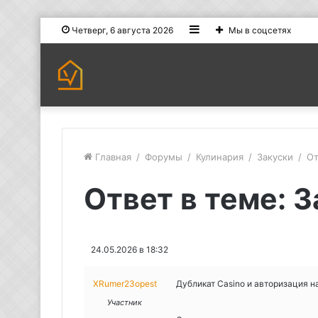
Sidebar
Четверг, 6 августа 2026
Мы в соцсетях
Главная
/
Форумы
/
Кулинария
/
Закуски
/
От
Ответ в теме: 
24.05.2026 в 18:32
XRumer23opest
Дубликат Casino и авторизация н
Участник