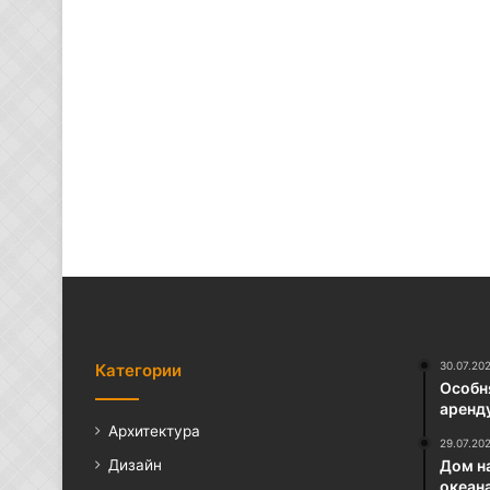
30.07.20
Категории
Особня
аренд
Архитектура
29.07.20
Дизайн
Дом н
океан