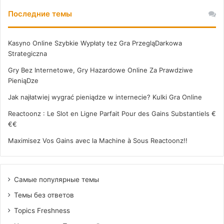
Последние темы
Kasyno Online Szybkie Wypłaty tez Gra PrzegląDarkowa
Strategiczna
Gry Bez Internetowe, Gry Hazardowe Online Za Prawdziwe
PieniąDze
Jak najłatwiej wygrać pieniądze w internecie? Kulki Gra Online
Reactoonz : Le Slot en Ligne Parfait Pour des Gains Substantiels €
€€
Maximisez Vos Gains avec la Machine à Sous Reactoonz!!
Самые популярные темы
Темы без ответов
Topics Freshness