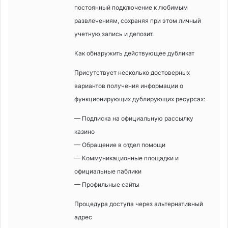
постоянный подключение к любимым
развлечениям, сохраняя при этом личный
учетную запись и депозит.
Как обнаружить действующее дубликат
Присутствует несколько достоверных
вариантов получения информации о
функционирующих дублирующих ресурсах:
— Подписка на официальную рассылку
казино
— Обращение в отдел помощи
— Коммуникационные площадки и
официальные паблики
— Профильные сайты
Процедура доступа через альтернативный
адрес