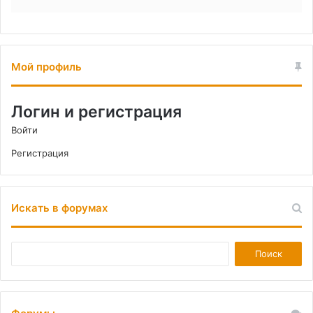
Мой профиль
Логин и регистрация
Войти
Регистрация
Искать в форумах