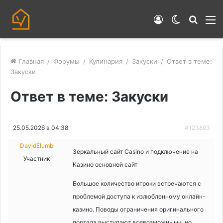
Войти
Switch
Искат
М
skin
Главная
/
Форумы
/
Кулинария
/
Закуски
/
Ответ в теме:
Закуски
Ответ в теме: Закуски
25.05.2026 в 04:38
#123893
DavidElumb
Зеркальный сайт Casino и подключение на
Участник
Казино основной сайт
Большое количество игроки встречаются с
проблемой доступа к излюбленному онлайн-
казино. Поводы ограничения оригинального
портала выступают всевозможными, но