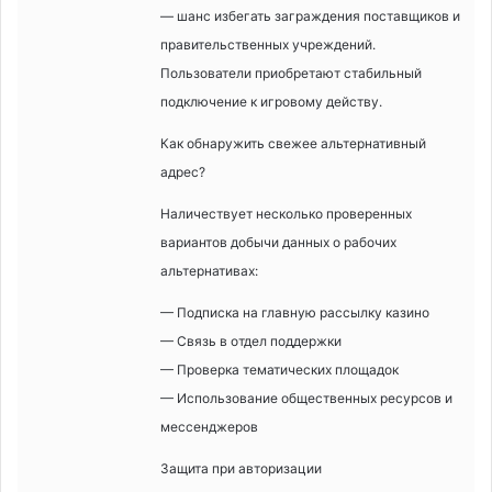
— шанс избегать заграждения поставщиков и
правительственных учреждений.
Пользователи приобретают стабильный
подключение к игровому действу.
Как обнаружить свежее альтернативный
адрес?
Наличествует несколько проверенных
вариантов добычи данных о рабочих
альтернативах:
— Подписка на главную рассылку казино
— Связь в отдел поддержки
— Проверка тематических площадок
— Использование общественных ресурсов и
мессенджеров
Защита при авторизации