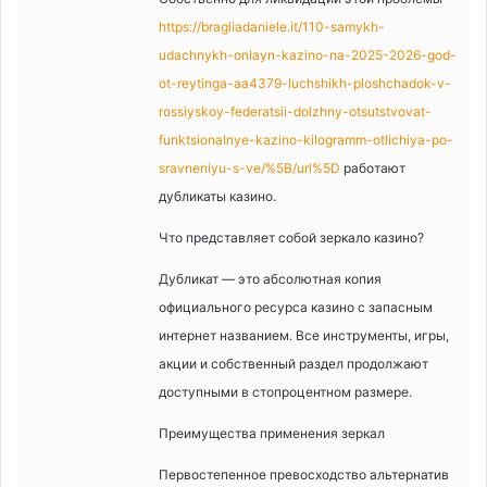
https://bragliadaniele.it/110-samykh-
udachnykh-onlayn-kazino-na-2025-2026-god-
ot-reytinga-aa4379-luchshikh-ploshchadok-v-
rossiyskoy-federatsii-dolzhny-otsutstvovat-
funktsionalnye-kazino-kilogramm-otlichiya-po-
sravneniyu-s-ve/%5B/url%5D
работают
дубликаты казино.
Что представляет собой зеркало казино?
Дубликат — это абсолютная копия
официального ресурса казино с запасным
интернет названием. Все инструменты, игры,
акции и собственный раздел продолжают
доступными в стопроцентном размере.
Преимущества применения зеркал
Первостепенное превосходство альтернатив