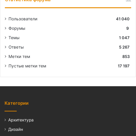
Пользователи
41 040
Форумы
9
Темы
1 047
Ответы
5 267
Метки тем
853
Пустые метки тем
17 197
Категории
Архитектура
Дизайн