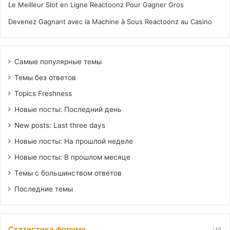
Le Meilleur Slot en Ligne Reactoonz Pour Gagner Gros
Devenez Gagnant avec la Machine à Sous Reactoonz au Casino
Самые популярные темы
Темы без ответов
Topics Freshness
Новые посты: Последний день
New posts: Last three days
Новые посты: На прошлой неделе
Новые посты: В прошлом месяце
Темы с большинством ответов
Последние темы
Статистика форума