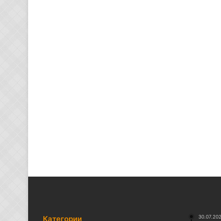
30.07.20
Категории