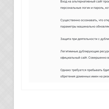
Вход на альтернативный сайт пр
персональные логин и пароль, к
Существенно осознавать, что от
параметры машинально обновля
Защита при деятельности с дуб
Легитимные дублирующие ресурсы
официальный сайт. Совершенно 
Однако требуется пребывать бди
обретения доменных имен на рез