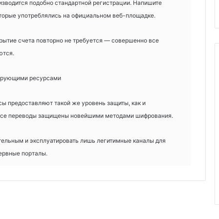
оизводится подобно стандартной регистрации. Напишите
оторые употреблялись на официальном веб-площадке.
крытие счета повторно не требуется — совершенно все
ются.
лирующими ресурсами
 предоставляют такой же уровень защиты, как и
все переводы защищены новейшими методами шифрования.
тельным и эксплуатировать лишь легитимные каналы для
ервные порталы.