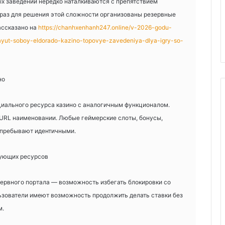
х заведений нередко наталкиваются с препятствием
к раз для решения этой сложности организованы резервные
ассказано на
https://chanhxenhanh247.online/v-2026-godu-
ayut-soboy-eldorado-kazino-topovye-zavedeniya-dlya-igry-so-
но
циального ресурса казино с аналогичным функционалом.
URL наименовании. Любые геймерские слоты, бонусы,
 пребывают идентичными.
ующих ресурсов
ервного портала — возможность избегать блокировки со
ьзователи имеют возможность продолжить делать ставки без
м.