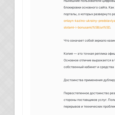
Нынешние пользователи цифровы
блокировки основного сайта. Ка
порталы, о которых развернуто р
onlayn-kazino-ukrainy-predstavly
slotami-i-bonusami/%5B/url%5D
.
Что означает собой зеркало кази
Копия — это точная реплика офи
Основное отличие выражается в 
собственный кабинет и средства
Достоинства применения дублир
Первостепенное достоинство рез
стороны поставщиков услуг. Пол
перерывов и технических пробле