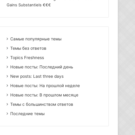
Gains Substantiels €€€
Самые популярные темы
Темы без ответов
Topics Freshness
Новые посты: Последний день
New posts: Last three days
Новые посты: На прошлой неделе
Новые посты: В прошлом месяце
Темы с большинством ответов
Последние темы