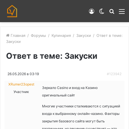
Войти
Switch
Искат
М
skin
Главная
/
Форумы
/
Кулинария
/
Закуски
/
Ответ в теме:
Закуски
Ответ в теме: Закуски
26.05.2026 в 03:19
#123942
XRumer23opest
Зеркало Casino и вход на Казино
Участник
оригинальный сайт
Многие участники сталкиваются с ситуацией
входа к выбранному онлайн-казино. Факторы
закрытия базового сайта могут быть
различными, но решение существует — это