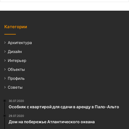
Категории
Архитектура
Дизайн
Интерьер
Объекты
Профиль
Советы
30.07.2020
Особняк с квартирой для сдачи в аренду в Пало-Альто
29.07.2020
Дом на побережье Атлантического океана