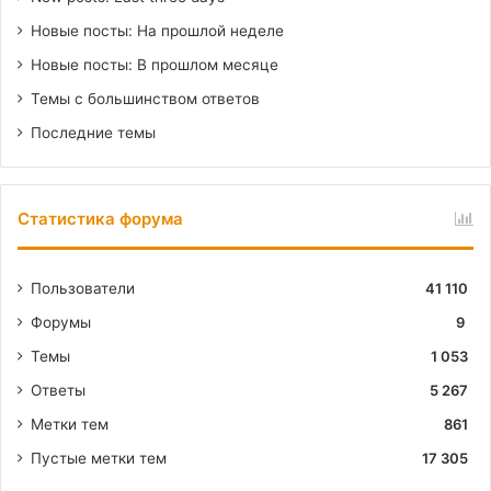
Новые посты: На прошлой неделе
Новые посты: В прошлом месяце
Темы с большинством ответов
Последние темы
Статистика форума
Пользователи
41 110
Форумы
9
Темы
1 053
Ответы
5 267
Метки тем
861
Пустые метки тем
17 305