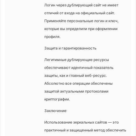
Логин через дублирующий сайт не имеет
отличий от входа на официальный сайт.
Применяйте персональные логин и ключ,
которые вы определили при оформлении
профиля.
Защита и гарантированность
Легитимные дублирующие ресурсы
обеспечивают идентичный показатель
защиты, как и главный веб-ресурс.
Абсолютно все операции обеспечены
защитой актуальными протоколами
криптографии.
Заключение
Использование зеркальных сайтов — это
практичный и защищенный метод обеспечить