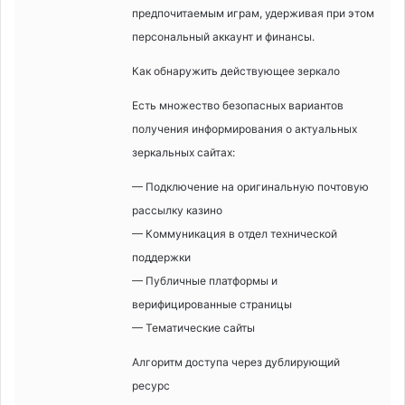
предпочитаемым играм, удерживая при этом
персональный аккаунт и финансы.
Как обнаружить действующее зеркало
Есть множество безопасных вариантов
получения информирования о актуальных
зеркальных сайтах:
— Подключение на оригинальную почтовую
рассылку казино
— Коммуникация в отдел технической
поддержки
— Публичные платформы и
верифицированные страницы
— Тематические сайты
Алгоритм доступа через дублирующий
ресурс