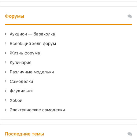
Форумы
Аукцион — барахолка
Всеобщий хелп форум
Жизнь форума
Кулинария
Различные модельки
Самоделки
Флудильня
Хобби
Электрические самоделки
Последние темы