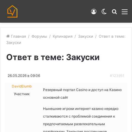
Войти
Switch
Искат
М
skin
Главная
/
Форумы
/
Кулинария
/
Закуски
/
Ответ в теме:
Закуски
Ответ в теме: Закуски
26.05.2026 в 09:06
#123951
DavidElumb
Резервный портал Casino и доступ на Казино
Участник
основной сайт
Нынешние игроки интернет казино нередко
сталкиваются с проблемой соединения к
предпочитаемым развлекательным
платформам. Закрытия поставщиков