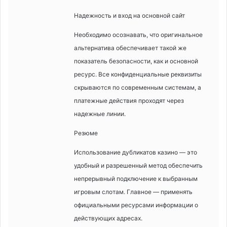
Надежность и вход на основной сайт
Необходимо осознавать, что оригинальное
альтернатива обеспечивает такой же
показатель безопасности, как и основной
ресурс. Все конфиденциальные реквизиты
скрываются по современным системам, а
платежные действия проходят через
надежные линии.
Резюме
Использование дубликатов казино — это
удобный и разрешенный метод обеспечить
непрерывный подключение к выбранным
игровым слотам. Главное — применять
официальными ресурсами информации о
действующих адресах.