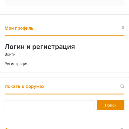
Мой профиль
Логин и регистрация
Войти
Регистрация
Искать в форумах