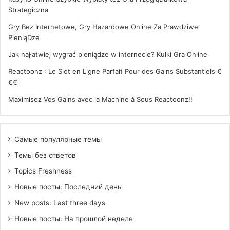
Strategiczna
Gry Bez Internetowe, Gry Hazardowe Online Za Prawdziwe
PieniąDze
Jak najłatwiej wygrać pieniądze w internecie? Kulki Gra Online
Reactoonz : Le Slot en Ligne Parfait Pour des Gains Substantiels €
€€
Maximisez Vos Gains avec la Machine à Sous Reactoonz!!
Самые популярные темы
Темы без ответов
Topics Freshness
Новые посты: Последний день
New posts: Last three days
Новые посты: На прошлой неделе