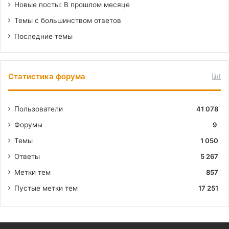
Новые посты: В прошлом месяце
Темы с большинством ответов
Последние темы
Статистика форума
Пользователи
41 078
Форумы
9
Темы
1 050
Ответы
5 267
Метки тем
857
Пустые метки тем
17 251