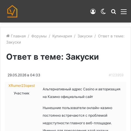
Войти
Switch
Искат
М
skin
Главная
/
Форумы
/
Кулинария
/
Закуски
/
Ответ в теме:
Закуски
Ответ в теме: Закуски
29.05.2026 в 04:33
#123959
XRumer23opest
Альтернативный адрес Casino и авторизация
Участник
на Казино официальный сайт
Нынешние пользователи онлайн-казино
постоянно встречаются с проблемой
недоступности главного веб-площадки.
Именно для преодоления этой задачи