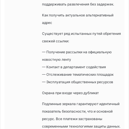
поддерживать развлечения без задержек.
Как получить актуальное альтернативный
адрес
Существует ряд испытанных путей обретения
свежей ссылки:
— Получение рассылки на официальную
новостную ленту
— Контакт в департамент содействия
— Отслеживание тематических площадок
— Эксплуатация общественных ресурсов
Охрана при входе через дубликат
Подлинные зеркала гарантируют идентичный
показатель безопасности, что и основной
ресурс. Все платежи застрахованы
современными технологиями защиты данных.