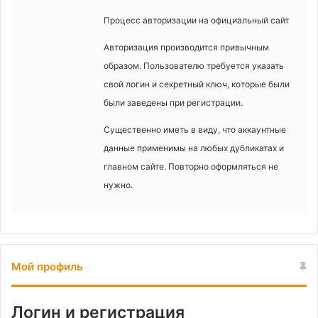
Процесс авторизации на официальный сайт
Авторизация производится привычным
образом. Пользователю требуется указать
свой логин и секретный ключ, которые были
были заведены при регистрации.
Существенно иметь в виду, что аккаунтные
данные применимы на любых дубликатах и
главном сайте. Повторно оформляться не
нужно.
Мой профиль
Логин и регистрация