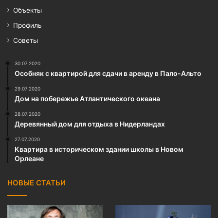
Объекты
Профиль
Советы
30.07.2020
Особняк с квартирой для сдачи в аренду в Пало-Альто
29.07.2020
Дом на побережье Атлантического океана
28.07.2020
Деревянный дом для отдыха в Нидерландах
27.07.2020
Квартира в историческом здании школы в Новом
Орлеане
НОВЫЕ СТАТЬИ