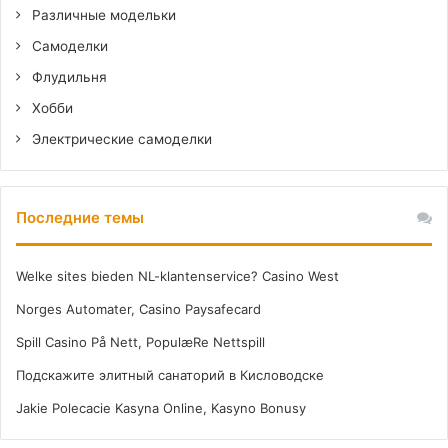
Различные модельки
Самоделки
Флудильня
Хобби
Электрические самоделки
Последние темы
Welke sites bieden NL-klantenservice? Casino West
Norges Automater, Casino Paysafecard
Spill Casino På Nett, PopulæRe Nettspill
Подскажите элитный санаторий в Кисловодске
Jakie Polecacie Kasyna Online, Kasyno Bonusy