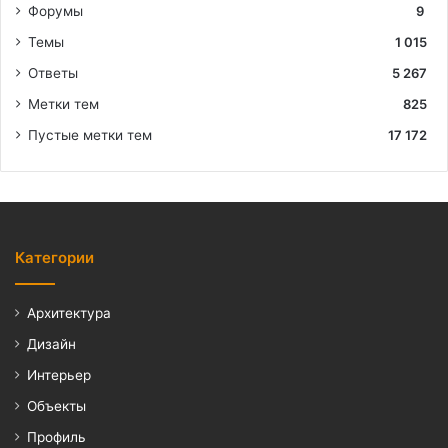
Форумы
9
Темы
1 015
Ответы
5 267
Метки тем
825
Пустые метки тем
17 172
Категории
Архитектура
Дизайн
Интерьер
Объекты
Профиль