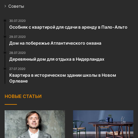
Советы
30.07.2020
Особняк с квартирой для сдачи в аренду в Пало-Альто
29.07.2020
Дом на побережье Атлантического океана
28.07.2020
Деревянный дом для отдыха в Нидерландах
27.07.2020
Квартира в историческом здании школы в Новом
Орлеане
НОВЫЕ СТАТЬИ