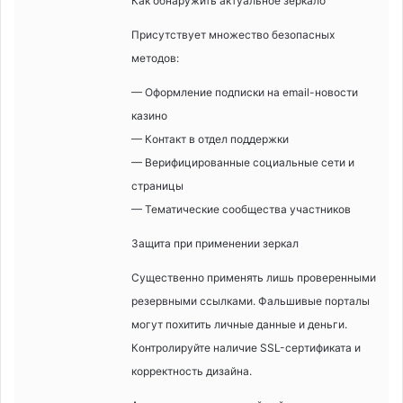
Как обнаружить актуальное зеркало
Присутствует множество безопасных
методов:
— Оформление подписки на email-новости
казино
— Контакт в отдел поддержки
— Верифицированные социальные сети и
страницы
— Тематические сообщества участников
Защита при применении зеркал
Существенно применять лишь проверенными
резервными ссылками. Фальшивые порталы
могут похитить личные данные и деньги.
Контролируйте наличие SSL-сертификата и
корректность дизайна.