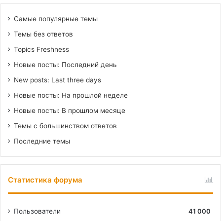
Самые популярные темы
Темы без ответов
Topics Freshness
Новые посты: Последний день
New posts: Last three days
Новые посты: На прошлой неделе
Новые посты: В прошлом месяце
Темы с большинством ответов
Последние темы
Статистика форума
Пользователи
41 000