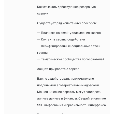
Как отыскать действующее резервную
ссылку
Существует ряд испытанных способов:
— Подписка на email-уведомления казино
— Контакт в сервис содействия
— Верифицированные социальные сети и
группы
— Тематические сообщества пользователей
Защита при работе с зеркал
Важно задействовать исключительно
подлинными альтернативными адресами.
Мошеннические порталы могут завладеть
личные данные и финансы. Сверяйте наличие
SSL-шифрования и правильность интерфейса.