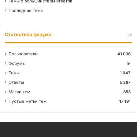
Темы с большинством ответов
Последние темы
Статистика форума
Пользователи
41 036
Форумы
9
Темы
1 047
Ответы
5 267
Метки тем
853
Пустые метки тем
17 191